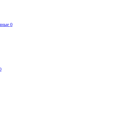
нные
0
0