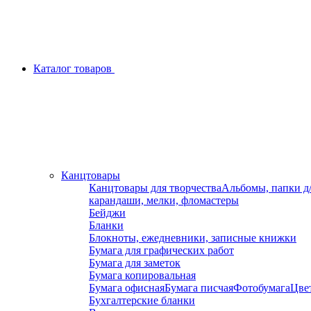
Каталог товаров
Канцтовары
Канцтовары для творчества
Альбомы, папки д
карандаши, мелки, фломастеры
Бейджи
Бланки
Блокноты, ежедневники, записные книжки
Бумага для графических работ
Бумага для заметок
Бумага копировальная
Бумага офисная
Бумага писчая
Фотобумага
Цвет
Бухгалтерские бланки