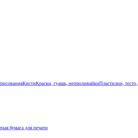
/рисования
Кисти
Краски, гуашь, непроливайки
Пластилин, тесто,
ная бумага для печати