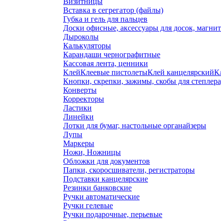
Визитницы
Вставка в сегрегатор (файлы)
Губка и гель для пальцев
Доски офисные, аксессуары для досок, магни
Дыроколы
Калькуляторы
Карандаши чернографитные
Кассовая лента, ценники
Клей
Клеевые пистолеты
Клей канцелярский
К
Кнопки, скрепки, зажимы, скобы для степлер
Конверты
Корректоры
Ластики
Линейки
Лотки для бумаг, настольные органайзеры
Лупы
Маркеры
Ножи, Ножницы
Обложки для документов
Папки, скоросшиватели, регистраторы
Подставки канцелярские
Резинки банковские
Ручки автоматические
Ручки гелевые
Ручки подарочные, перьевые