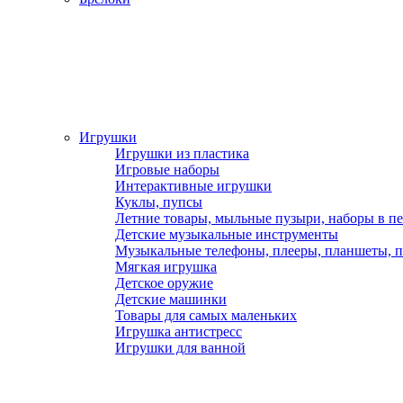
Игрушки
Игрушки из пластика
Игровые наборы
Интерактивные игрушки
Куклы, пупсы
Летние товары, мыльные пузыри, наборы в п
Детские музыкальные инструменты
Музыкальные телефоны, плееры, планшеты, 
Мягкая игрушка
Детское оружие
Детские машинки
Товары для самых маленьких
Игрушка антистресс
Игрушки для ванной