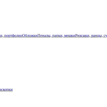
и, портфолио
Обложки
Пеналы, папки, мешки
Рюкзаки, ранцы, с
Раскопки