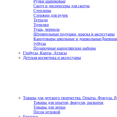
Ручки шариковые
Скотч и диспенсеры для скотча
Степлеры
Стержни для ручек
Тетради
Точилки
Тушь, чернила
Штемпельные подушки, краска и аксессуары
Канцтовары школьные и дошкольные
Дневник
тубусы
Подарочные канцелярские наборы
Глобусы, Карты, Атласы
Детская косметика и аксессуары
Товары для детского творчества. Опыты. Фокусы. 
Товары для опытов, фокусов, раскопок
Товары для лепки
Песок игровой
Брелоки