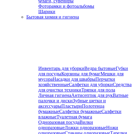
Флаги, сувениры
Фоторамки и фотоальбомы
Шарики
Бытовая химия и гигиена
Инвентарь для уборки
Ведра бытовые
Губки
для посуды
Корзины для бумаг
Мешки для
мусора
Насадки для швабры
Перчатки
хозяйственные
Салфетки для уборки
Средства
для очистки техники
Тряпки для пола
Личная гигиена
Антисептик для рук
Ватные
палочки и диски
Зубные щетки и
аксессуары
Пластыри
Полотенца
бумажные
Салфетки бумажные
Салфетки
влажные
Туалетная бумага
Одноразовая посуда
Вилки
одноразовые
Ложки одноразовые
Ножи
одноразовые
Стаканы одноразовые
Тарелки