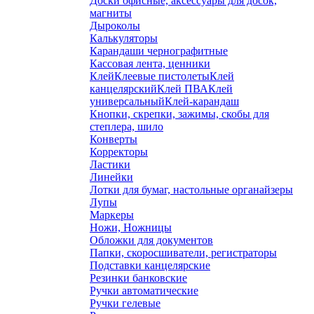
Доски офисные, аксессуары для досок,
магниты
Дыроколы
Калькуляторы
Карандаши чернографитные
Кассовая лента, ценники
Клей
Клеевые пистолеты
Клей
канцелярский
Клей ПВА
Клей
универсальный
Клей-карандаш
Кнопки, скрепки, зажимы, скобы для
степлера, шило
Конверты
Корректоры
Ластики
Линейки
Лотки для бумаг, настольные органайзеры
Лупы
Маркеры
Ножи, Ножницы
Обложки для документов
Папки, скоросшиватели, регистраторы
Подставки канцелярские
Резинки банковские
Ручки автоматические
Ручки гелевые