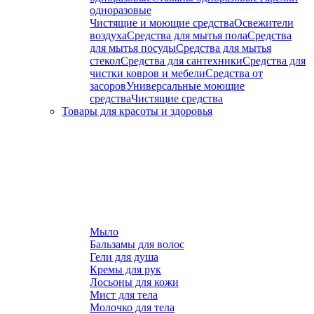
одноразовые
Чистящие и моющие средства
Освежители
воздуха
Средства для мытья пола
Средства
для мытья посуды
Средства для мытья
стекол
Средства для сантехники
Средства для
чистки ковров и мебели
Средства от
засоров
Универсальные моющие
средства
Чистящие средства
Товары для красоты и здоровья
Мыло
Бальзамы для волос
Гели для душа
Кремы для рук
Лосьоны для кожи
Мист для тела
Молочко для тела