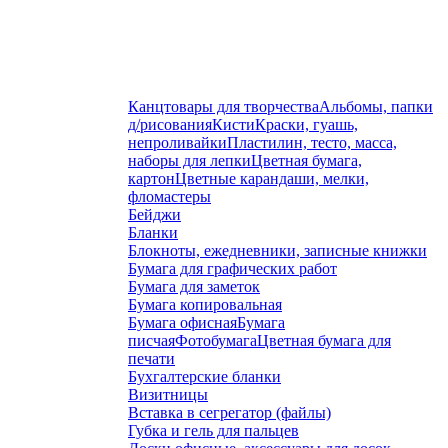
Канцтовары для творчества
Альбомы, папки
д/рисования
Кисти
Краски, гуашь,
непроливайки
Пластилин, тесто, масса,
наборы для лепки
Цветная бумага,
картон
Цветные карандаши, мелки,
фломастеры
Бейджи
Бланки
Блокноты, ежедневники, записные книжки
Бумага для графических работ
Бумага для заметок
Бумага копировальная
Бумага офисная
Бумага
писчая
Фотобумага
Цветная бумага для
печати
Бухгалтерские бланки
Визитницы
Вставка в сегрегатор (файлы)
Губка и гель для пальцев