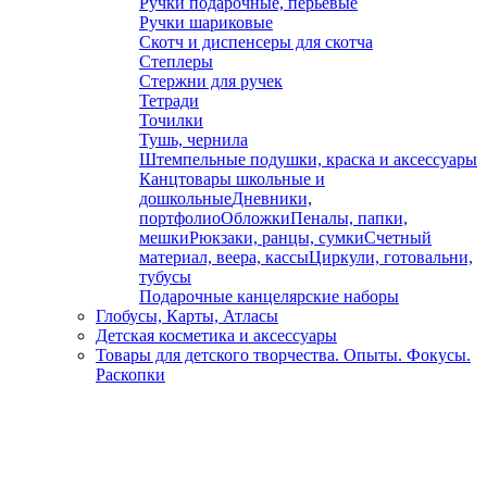
Ручки подарочные, перьевые
Ручки шариковые
Скотч и диспенсеры для скотча
Степлеры
Стержни для ручек
Тетради
Точилки
Тушь, чернила
Штемпельные подушки, краска и аксессуары
Канцтовары школьные и
дошкольные
Дневники,
портфолио
Обложки
Пеналы, папки,
мешки
Рюкзаки, ранцы, сумки
Счетный
материал, веера, кассы
Циркули, готовальни,
тубусы
Подарочные канцелярские наборы
Глобусы, Карты, Атласы
Детская косметика и аксессуары
Товары для детского творчества. Опыты. Фокусы.
Раскопки