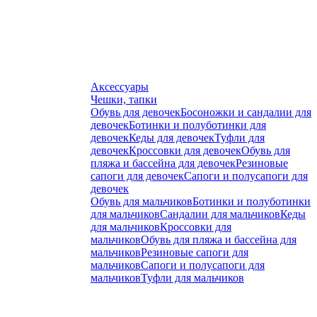
Аксессуары
Чешки, тапки
Обувь для девочек
Босоножки и сандалии для
девочек
Ботинки и полуботинки для
девочек
Кеды для девочек
Туфли для
девочек
Кроссовки для девочек
Обувь для
пляжа и бассейна для девочек
Резиновые
сапоги для девочек
Сапоги и полусапоги для
девочек
Обувь для мальчиков
Ботинки и полуботинки
для мальчиков
Сандалии для мальчиков
Кеды
для мальчиков
Кроссовки для
мальчиков
Обувь для пляжа и бассейна для
мальчиков
Резиновые сапоги для
мальчиков
Сапоги и полусапоги для
мальчиков
Туфли для мальчиков