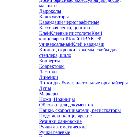
Доски офисные, аксессуары для досок,
магниты
Дыроколы
Калькуляторы
Карандаши чернографитные
Кассовая лента, ценники
Клей
Клеевые пистолеты
Клей
канцелярский
Клей ПВА
Клей
универсальный
Клей-карандаш
Кнопки, скрепки, зажимы, скобы для
степлера, шило
Конверты
Корректоры
Ластики
Линейки
Лотки для бумаг, настольные органайзеры
Лупы
Маркеры
Ножи, Ножницы
Обложки для документов
Папки, скоросшиватели, регистраторы
Подставки канцелярские
Резинки банковские
Ручки автоматические
Ручки гелевые