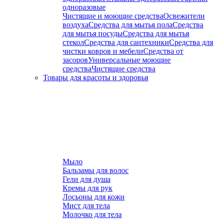
одноразовые
Чистящие и моющие средства
Освежители
воздуха
Средства для мытья пола
Средства
для мытья посуды
Средства для мытья
стекол
Средства для сантехники
Средства для
чистки ковров и мебели
Средства от
засоров
Универсальные моющие
средства
Чистящие средства
Товары для красоты и здоровья
Мыло
Бальзамы для волос
Гели для душа
Кремы для рук
Лосьоны для кожи
Мист для тела
Молочко для тела