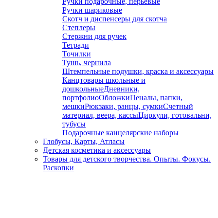
Ручки подарочные, перьевые
Ручки шариковые
Скотч и диспенсеры для скотча
Степлеры
Стержни для ручек
Тетради
Точилки
Тушь, чернила
Штемпельные подушки, краска и аксессуары
Канцтовары школьные и
дошкольные
Дневники,
портфолио
Обложки
Пеналы, папки,
мешки
Рюкзаки, ранцы, сумки
Счетный
материал, веера, кассы
Циркули, готовальни,
тубусы
Подарочные канцелярские наборы
Глобусы, Карты, Атласы
Детская косметика и аксессуары
Товары для детского творчества. Опыты. Фокусы.
Раскопки