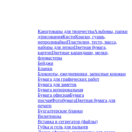
Канцтовары для творчества
Альбомы, папки
д/рисования
Кисти
Краски, гуашь,
непроливайки
Пластилин, тесто, масса,
наборы для лепки
Цветная бумага,
картон
Цветные карандаши, мелки,
фломастеры
Бейджи
Бланки
Блокноты, ежедневники, записные книжки
Бумага для графических работ
Бумага для заметок
Бумага копировальная
Бумага офисная
Бумага
писчая
Фотобумага
Цветная бумага для
печати
Бухгалтерские бланки
Визитницы
Вставка в сегрегатор (файлы)
Губка и гель для пальцев