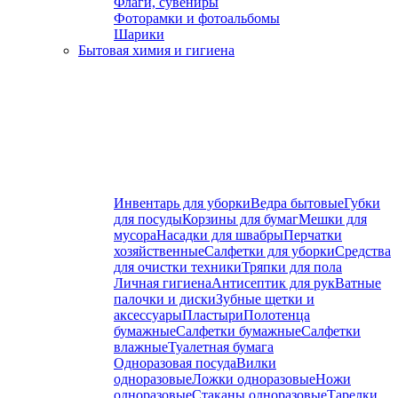
Флаги, сувениры
Фоторамки и фотоальбомы
Шарики
Бытовая химия и гигиена
Инвентарь для уборки
Ведра бытовые
Губки
для посуды
Корзины для бумаг
Мешки для
мусора
Насадки для швабры
Перчатки
хозяйственные
Салфетки для уборки
Средства
для очистки техники
Тряпки для пола
Личная гигиена
Антисептик для рук
Ватные
палочки и диски
Зубные щетки и
аксессуары
Пластыри
Полотенца
бумажные
Салфетки бумажные
Салфетки
влажные
Туалетная бумага
Одноразовая посуда
Вилки
одноразовые
Ложки одноразовые
Ножи
одноразовые
Стаканы одноразовые
Тарелки