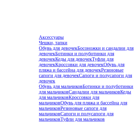
Аксессуары
Чешки, тапки
Обувь для девочек
Босоножки и сандалии для
девочек
Ботинки и полуботинки для
девочек
Кеды для девочек
Туфли для
девочек
Кроссовки для девочек
Обувь для
пляжа и бассейна для девочек
Резиновые
сапоги для девочек
Сапоги и полусапоги для
девочек
Обувь для мальчиков
Ботинки и полуботинки
для мальчиков
Сандалии для мальчиков
Кеды
для мальчиков
Кроссовки для
мальчиков
Обувь для пляжа и бассейна для
мальчиков
Резиновые сапоги для
мальчиков
Сапоги и полусапоги для
мальчиков
Туфли для мальчиков