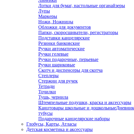
Линейки
Лотки для бумаг, настольные органайзеры
Лупы
Маркеры
Ножи, Ножницы
Обложки для документов
Папки, скоросшиватели, регистраторы
Подставки канцелярские
Резинки банковские
Ручки автоматические
Ручки гелевые
Ручки подарочные, перьевые
Ручки шариковые
Скотч и диспенсеры для скотча
Степлеры
Стержни для ручек
Тетради
Точилки
Тушь, чернила
Штемпельные подушки, краска и аксессуары
Канцтовары школьные и дошкольные
Дневник
тубусы
Подарочные канцелярские наборы
Глобусы, Карты, Атласы
Детская косметика и аксессуары