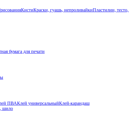
/рисования
Кисти
Краски, гуашь, непроливайки
Пластилин, тесто,
ная бумага для печати
ты
лей ПВА
Клей универсальный
Клей-карандаш
а, шило