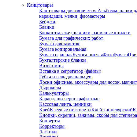
Канцтовары
Канцтовары для творчества
Альбомы, папки д
карандаши, мелки, фломастеры
Бейджи
Бланки
Блокноты, ежедневники, записные книжки
Бумага для графических работ
Бумага для заметок
Бумага копировальная
Бумага офисная
Бумага писчая
Фотобумага
Цвет
Бухгалтерские бланки
Визитницы
Вставка в сегрегатор (файлы)
Губка и гель для пальцев
Доски офисные, аксессуары для досок, магни
Дыроколы
Калькуляторы
Карандаши чернографитные
Кассовая лента, ценники
Клей
Клеевые пистолеты
Клей канцелярский
К
Кнопки, скрепки, зажимы, скобы для степлер
Конверты
Корректоры
Ластики