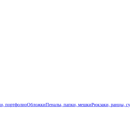
и, портфолио
Обложки
Пеналы, папки, мешки
Рюкзаки, ранцы, с