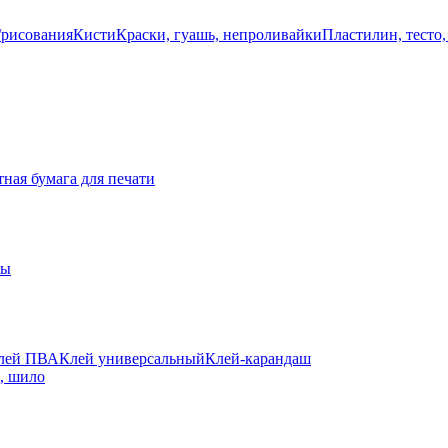
/рисования
Кисти
Краски, гуашь, непроливайки
Пластилин, тесто,
ная бумага для печати
ты
лей ПВА
Клей универсальный
Клей-карандаш
а, шило