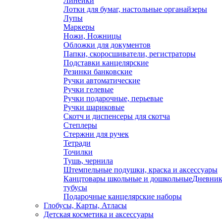
Линейки
Лотки для бумаг, настольные органайзеры
Лупы
Маркеры
Ножи, Ножницы
Обложки для документов
Папки, скоросшиватели, регистраторы
Подставки канцелярские
Резинки банковские
Ручки автоматические
Ручки гелевые
Ручки подарочные, перьевые
Ручки шариковые
Скотч и диспенсеры для скотча
Степлеры
Стержни для ручек
Тетради
Точилки
Тушь, чернила
Штемпельные подушки, краска и аксессуары
Канцтовары школьные и дошкольные
Дневник
тубусы
Подарочные канцелярские наборы
Глобусы, Карты, Атласы
Детская косметика и аксессуары