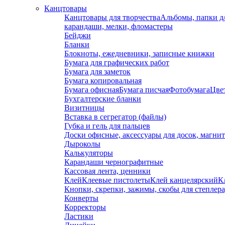
Канцтовары
Канцтовары для творчества
Альбомы, папки д
карандаши, мелки, фломастеры
Бейджи
Бланки
Блокноты, ежедневники, записные книжки
Бумага для графических работ
Бумага для заметок
Бумага копировальная
Бумага офисная
Бумага писчая
Фотобумага
Цвет
Бухгалтерские бланки
Визитницы
Вставка в сегрегатор (файлы)
Губка и гель для пальцев
Доски офисные, аксессуары для досок, магни
Дыроколы
Калькуляторы
Карандаши чернографитные
Кассовая лента, ценники
Клей
Клеевые пистолеты
Клей канцелярский
К
Кнопки, скрепки, зажимы, скобы для степлер
Конверты
Корректоры
Ластики