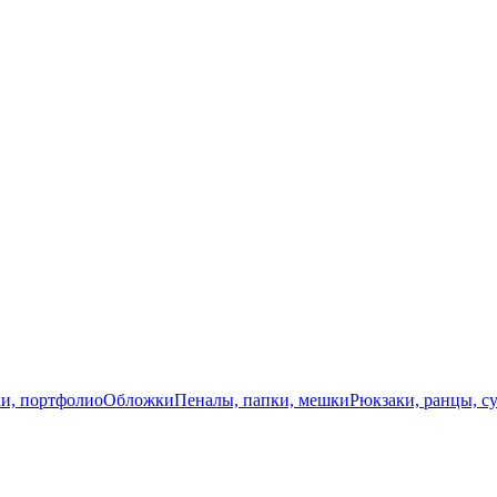
и, портфолио
Обложки
Пеналы, папки, мешки
Рюкзаки, ранцы, с