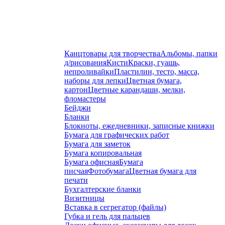
Канцтовары для творчества
Альбомы, папки
д/рисования
Кисти
Краски, гуашь,
непроливайки
Пластилин, тесто, масса,
наборы для лепки
Цветная бумага,
картон
Цветные карандаши, мелки,
фломастеры
Бейджи
Бланки
Блокноты, ежедневники, записные книжки
Бумага для графических работ
Бумага для заметок
Бумага копировальная
Бумага офисная
Бумага
писчая
Фотобумага
Цветная бумага для
печати
Бухгалтерские бланки
Визитницы
Вставка в сегрегатор (файлы)
Губка и гель для пальцев