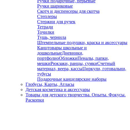
Ручки подарочные, перьевые
Ручки шариковые
Скотч и диспенсеры для скотча
Степлеры
Стержни для ручек
Тетради
Точилки
Тушь, чернила
Штемпельные подушки, краска и аксессуары
Канцтовары школьные и
дошкольные
Дневники,
портфолио
Обложки
Пеналы, папки,
мешки
Рюкзаки, ранцы, сумки
Счетный
материал, веера, кассы
Циркули, готовальни,
тубусы
Подарочные канцелярские наборы
Глобусы, Карты, Атласы
Детская косметика и аксессуары
Товары для детского творчества. Опыты. Фокусы.
Раскопки