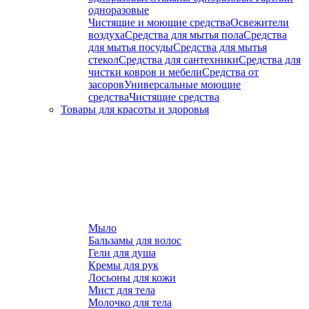
одноразовые
Чистящие и моющие средства
Освежители
воздуха
Средства для мытья пола
Средства
для мытья посуды
Средства для мытья
стекол
Средства для сантехники
Средства для
чистки ковров и мебели
Средства от
засоров
Универсальные моющие
средства
Чистящие средства
Товары для красоты и здоровья
Мыло
Бальзамы для волос
Гели для душа
Кремы для рук
Лосьоны для кожи
Мист для тела
Молочко для тела