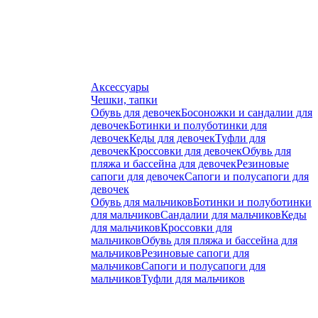
Аксессуары
Чешки, тапки
Обувь для девочек
Босоножки и сандалии для
девочек
Ботинки и полуботинки для
девочек
Кеды для девочек
Туфли для
девочек
Кроссовки для девочек
Обувь для
пляжа и бассейна для девочек
Резиновые
сапоги для девочек
Сапоги и полусапоги для
девочек
Обувь для мальчиков
Ботинки и полуботинки
для мальчиков
Сандалии для мальчиков
Кеды
для мальчиков
Кроссовки для
мальчиков
Обувь для пляжа и бассейна для
мальчиков
Резиновые сапоги для
мальчиков
Сапоги и полусапоги для
мальчиков
Туфли для мальчиков