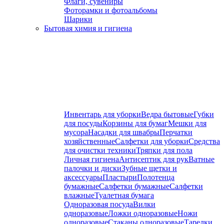
Флаги, сувениры
Фоторамки и фотоальбомы
Шарики
Бытовая химия и гигиена
Инвентарь для уборки
Ведра бытовые
Губки
для посуды
Корзины для бумаг
Мешки для
мусора
Насадки для швабры
Перчатки
хозяйственные
Салфетки для уборки
Средства
для очистки техники
Тряпки для пола
Личная гигиена
Антисептик для рук
Ватные
палочки и диски
Зубные щетки и
аксессуары
Пластыри
Полотенца
бумажные
Салфетки бумажные
Салфетки
влажные
Туалетная бумага
Одноразовая посуда
Вилки
одноразовые
Ложки одноразовые
Ножи
одноразовые
Стаканы одноразовые
Тарелки