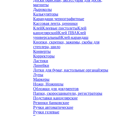
Доски офисные, аксессуары для досок,
магниты
Дыроколы
Калькуляторы
Карандаши чернографитные
Кассовая лента, ценники
Клей
Клеевые пистолеты
Клей
канцелярский
Клей ПВА
Клей
универсальный
Клей-карандаш
Кнопки, скрепки, зажимы, скобы для
степлера, шило
Конверты
Корректоры
Ластики
Линейки
Лотки для бумаг, настольные органайзеры
Лупы
Маркеры
Ножи, Ножницы
Обложки для документов
Папки, скоросшиватели, регистраторы
Подставки канцелярские
Резинки банковские
Ручки автоматические
Ручки гелевые