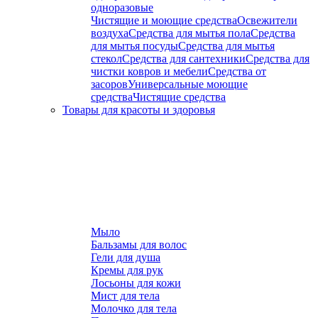
одноразовые
Чистящие и моющие средства
Освежители
воздуха
Средства для мытья пола
Средства
для мытья посуды
Средства для мытья
стекол
Средства для сантехники
Средства для
чистки ковров и мебели
Средства от
засоров
Универсальные моющие
средства
Чистящие средства
Товары для красоты и здоровья
Мыло
Бальзамы для волос
Гели для душа
Кремы для рук
Лосьоны для кожи
Мист для тела
Молочко для тела