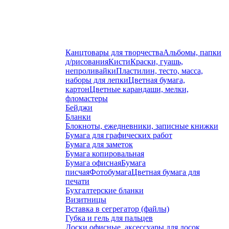
Канцтовары для творчества
Альбомы, папки
д/рисования
Кисти
Краски, гуашь,
непроливайки
Пластилин, тесто, масса,
наборы для лепки
Цветная бумага,
картон
Цветные карандаши, мелки,
фломастеры
Бейджи
Бланки
Блокноты, ежедневники, записные книжки
Бумага для графических работ
Бумага для заметок
Бумага копировальная
Бумага офисная
Бумага
писчая
Фотобумага
Цветная бумага для
печати
Бухгалтерские бланки
Визитницы
Вставка в сегрегатор (файлы)
Губка и гель для пальцев
Доски офисные, аксессуары для досок,