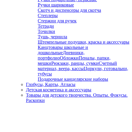
Ручки шариковые
Скотч и диспенсеры для скотча
Степлеры
Стержни для ручек
Тетради
Точилки
Тушь, чернила
Штемпельные подушки, краска и аксессуары
Канцтовары школьные и
дошкольные
Дневники,
портфолио
Обложки
Пеналы, папки,
мешки
Рюкзаки, ранцы, сумки
Счетный
материал, веера, кассы
Циркули, готовальни,
тубусы
Подарочные канцелярские наборы
Глобусы, Карты, Атласы
Детская косметика и аксессуары
Товары для детского творчества. Опыты. Фокусы.
Раскопки