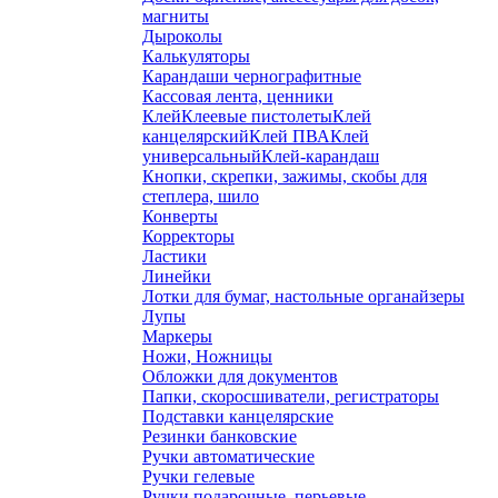
магниты
Дыроколы
Калькуляторы
Карандаши чернографитные
Кассовая лента, ценники
Клей
Клеевые пистолеты
Клей
канцелярский
Клей ПВА
Клей
универсальный
Клей-карандаш
Кнопки, скрепки, зажимы, скобы для
степлера, шило
Конверты
Корректоры
Ластики
Линейки
Лотки для бумаг, настольные органайзеры
Лупы
Маркеры
Ножи, Ножницы
Обложки для документов
Папки, скоросшиватели, регистраторы
Подставки канцелярские
Резинки банковские
Ручки автоматические
Ручки гелевые
Ручки подарочные, перьевые