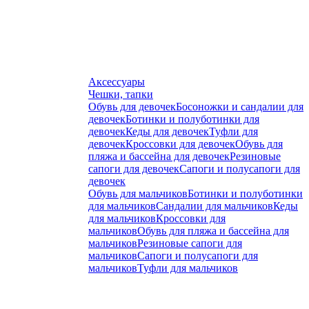
Аксессуары
Чешки, тапки
Обувь для девочек
Босоножки и сандалии для
девочек
Ботинки и полуботинки для
девочек
Кеды для девочек
Туфли для
девочек
Кроссовки для девочек
Обувь для
пляжа и бассейна для девочек
Резиновые
сапоги для девочек
Сапоги и полусапоги для
девочек
Обувь для мальчиков
Ботинки и полуботинки
для мальчиков
Сандалии для мальчиков
Кеды
для мальчиков
Кроссовки для
мальчиков
Обувь для пляжа и бассейна для
мальчиков
Резиновые сапоги для
мальчиков
Сапоги и полусапоги для
мальчиков
Туфли для мальчиков