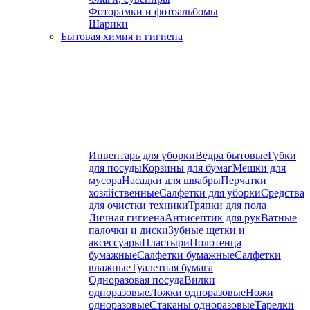
Фоторамки и фотоальбомы
Шарики
Бытовая химия и гигиена
Инвентарь для уборки
Ведра бытовые
Губки
для посуды
Корзины для бумаг
Мешки для
мусора
Насадки для швабры
Перчатки
хозяйственные
Салфетки для уборки
Средства
для очистки техники
Тряпки для пола
Личная гигиена
Антисептик для рук
Ватные
палочки и диски
Зубные щетки и
аксессуары
Пластыри
Полотенца
бумажные
Салфетки бумажные
Салфетки
влажные
Туалетная бумага
Одноразовая посуда
Вилки
одноразовые
Ложки одноразовые
Ножи
одноразовые
Стаканы одноразовые
Тарелки