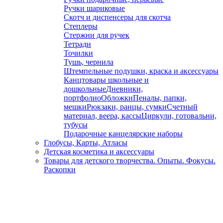
Ручки шариковые
Скотч и диспенсеры для скотча
Степлеры
Стержни для ручек
Тетради
Точилки
Тушь, чернила
Штемпельные подушки, краска и аксессуары
Канцтовары школьные и
дошкольные
Дневники,
портфолио
Обложки
Пеналы, папки,
мешки
Рюкзаки, ранцы, сумки
Счетный
материал, веера, кассы
Циркули, готовальни,
тубусы
Подарочные канцелярские наборы
Глобусы, Карты, Атласы
Детская косметика и аксессуары
Товары для детского творчества. Опыты. Фокусы.
Раскопки