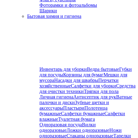
Фоторамки и фотоальбомы
Шарики
Бытовая химия и гигиена
Инвентарь для уборки
Ведра бытовые
Губки
для посуды
Корзины для бумаг
Мешки для
мусора
Насадки для швабры
Перчатки
хозяйственные
Салфетки для уборки
Средства
для очистки техники
Тряпки для пола
Личная гигиена
Антисептик для рук
Ватные
палочки и диски
Зубные щетки и
аксессуары
Пластыри
Полотенца
бумажные
Салфетки бумажные
Салфетки
влажные
Туалетная бумага
Одноразовая посуда
Вилки
одноразовые
Ложки одноразовые
Ножи
одноразовые
Стаканы одноразовые
Тарелки