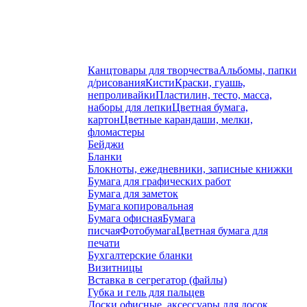
Канцтовары для творчества
Альбомы, папки
д/рисования
Кисти
Краски, гуашь,
непроливайки
Пластилин, тесто, масса,
наборы для лепки
Цветная бумага,
картон
Цветные карандаши, мелки,
фломастеры
Бейджи
Бланки
Блокноты, ежедневники, записные книжки
Бумага для графических работ
Бумага для заметок
Бумага копировальная
Бумага офисная
Бумага
писчая
Фотобумага
Цветная бумага для
печати
Бухгалтерские бланки
Визитницы
Вставка в сегрегатор (файлы)
Губка и гель для пальцев
Доски офисные, аксессуары для досок,