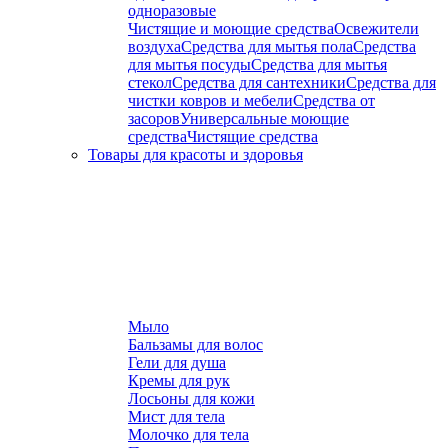
одноразовые
Чистящие и моющие средства
Освежители
воздуха
Средства для мытья пола
Средства
для мытья посуды
Средства для мытья
стекол
Средства для сантехники
Средства для
чистки ковров и мебели
Средства от
засоров
Универсальные моющие
средства
Чистящие средства
Товары для красоты и здоровья
Мыло
Бальзамы для волос
Гели для душа
Кремы для рук
Лосьоны для кожи
Мист для тела
Молочко для тела