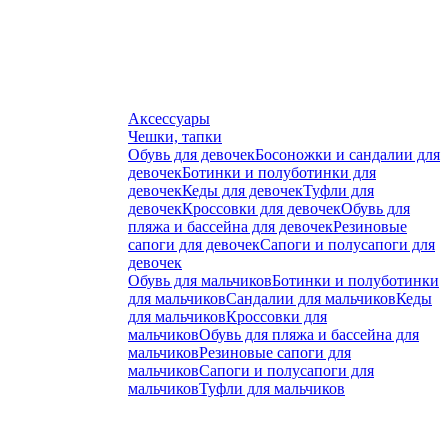
Аксессуары
Чешки, тапки
Обувь для девочек
Босоножки и сандалии для
девочек
Ботинки и полуботинки для
девочек
Кеды для девочек
Туфли для
девочек
Кроссовки для девочек
Обувь для
пляжа и бассейна для девочек
Резиновые
сапоги для девочек
Сапоги и полусапоги для
девочек
Обувь для мальчиков
Ботинки и полуботинки
для мальчиков
Сандалии для мальчиков
Кеды
для мальчиков
Кроссовки для
мальчиков
Обувь для пляжа и бассейна для
мальчиков
Резиновые сапоги для
мальчиков
Сапоги и полусапоги для
мальчиков
Туфли для мальчиков