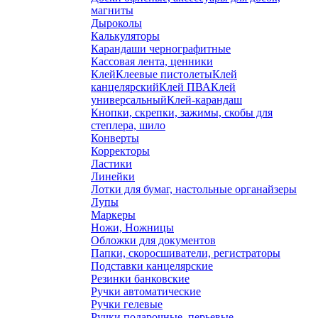
магниты
Дыроколы
Калькуляторы
Карандаши чернографитные
Кассовая лента, ценники
Клей
Клеевые пистолеты
Клей
канцелярский
Клей ПВА
Клей
универсальный
Клей-карандаш
Кнопки, скрепки, зажимы, скобы для
степлера, шило
Конверты
Корректоры
Ластики
Линейки
Лотки для бумаг, настольные органайзеры
Лупы
Маркеры
Ножи, Ножницы
Обложки для документов
Папки, скоросшиватели, регистраторы
Подставки канцелярские
Резинки банковские
Ручки автоматические
Ручки гелевые
Ручки подарочные, перьевые