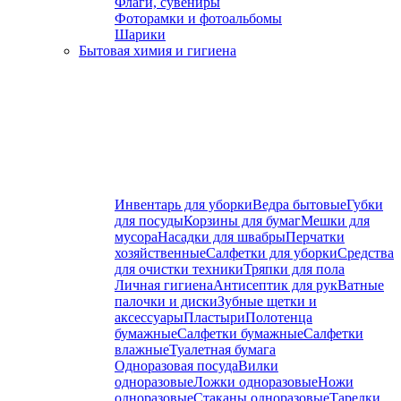
Флаги, сувениры
Фоторамки и фотоальбомы
Шарики
Бытовая химия и гигиена
Инвентарь для уборки
Ведра бытовые
Губки
для посуды
Корзины для бумаг
Мешки для
мусора
Насадки для швабры
Перчатки
хозяйственные
Салфетки для уборки
Средства
для очистки техники
Тряпки для пола
Личная гигиена
Антисептик для рук
Ватные
палочки и диски
Зубные щетки и
аксессуары
Пластыри
Полотенца
бумажные
Салфетки бумажные
Салфетки
влажные
Туалетная бумага
Одноразовая посуда
Вилки
одноразовые
Ложки одноразовые
Ножи
одноразовые
Стаканы одноразовые
Тарелки