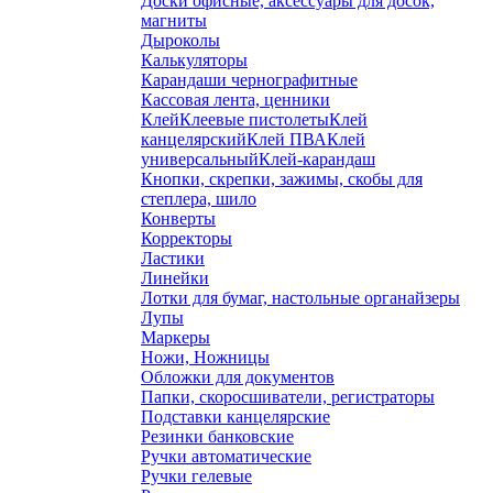
Доски офисные, аксессуары для досок,
магниты
Дыроколы
Калькуляторы
Карандаши чернографитные
Кассовая лента, ценники
Клей
Клеевые пистолеты
Клей
канцелярский
Клей ПВА
Клей
универсальный
Клей-карандаш
Кнопки, скрепки, зажимы, скобы для
степлера, шило
Конверты
Корректоры
Ластики
Линейки
Лотки для бумаг, настольные органайзеры
Лупы
Маркеры
Ножи, Ножницы
Обложки для документов
Папки, скоросшиватели, регистраторы
Подставки канцелярские
Резинки банковские
Ручки автоматические
Ручки гелевые