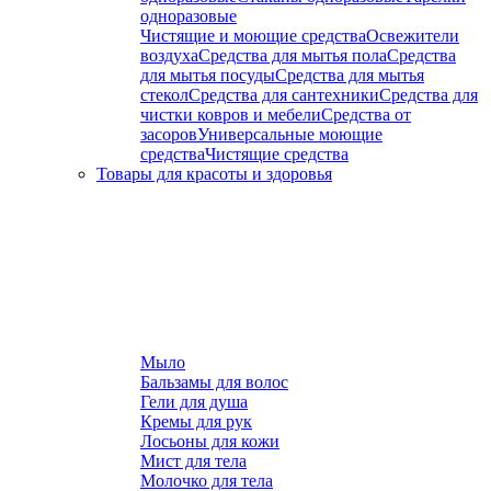
одноразовые
Чистящие и моющие средства
Освежители
воздуха
Средства для мытья пола
Средства
для мытья посуды
Средства для мытья
стекол
Средства для сантехники
Средства для
чистки ковров и мебели
Средства от
засоров
Универсальные моющие
средства
Чистящие средства
Товары для красоты и здоровья
Мыло
Бальзамы для волос
Гели для душа
Кремы для рук
Лосьоны для кожи
Мист для тела
Молочко для тела