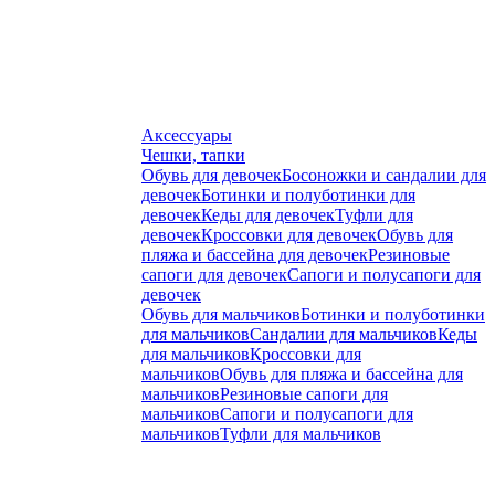
Аксессуары
Чешки, тапки
Обувь для девочек
Босоножки и сандалии для
девочек
Ботинки и полуботинки для
девочек
Кеды для девочек
Туфли для
девочек
Кроссовки для девочек
Обувь для
пляжа и бассейна для девочек
Резиновые
сапоги для девочек
Сапоги и полусапоги для
девочек
Обувь для мальчиков
Ботинки и полуботинки
для мальчиков
Сандалии для мальчиков
Кеды
для мальчиков
Кроссовки для
мальчиков
Обувь для пляжа и бассейна для
мальчиков
Резиновые сапоги для
мальчиков
Сапоги и полусапоги для
мальчиков
Туфли для мальчиков