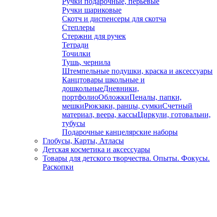
Ручки подарочные, перьевые
Ручки шариковые
Скотч и диспенсеры для скотча
Степлеры
Стержни для ручек
Тетради
Точилки
Тушь, чернила
Штемпельные подушки, краска и аксессуары
Канцтовары школьные и
дошкольные
Дневники,
портфолио
Обложки
Пеналы, папки,
мешки
Рюкзаки, ранцы, сумки
Счетный
материал, веера, кассы
Циркули, готовальни,
тубусы
Подарочные канцелярские наборы
Глобусы, Карты, Атласы
Детская косметика и аксессуары
Товары для детского творчества. Опыты. Фокусы.
Раскопки