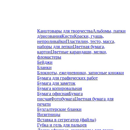
Канцтовары для творчества
Альбомы, папки
д/рисования
Кисти
Краски, гуашь,
непроливайки
Пластилин, тесто, масса,
наборы для лепки
Цветная бумага,
картон
Цветные карандаши, мелки,
фломастеры
Бейджи
Бланки
Блокноты, ежедневники, записные книжки
Бумага для графических работ
Бумага для заметок
Бумага копировальная
Бумага офисная
Бумага
писчая
Фотобумага
Цветная бумага для
печати
Бухгалтерские бланки
Визитницы
Вставка в сегрегатор (файлы)
Губка и гель для пальцев