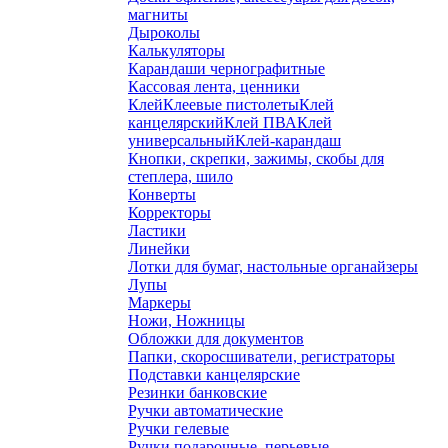
магниты
Дыроколы
Калькуляторы
Карандаши чернографитные
Кассовая лента, ценники
Клей
Клеевые пистолеты
Клей
канцелярский
Клей ПВА
Клей
универсальный
Клей-карандаш
Кнопки, скрепки, зажимы, скобы для
степлера, шило
Конверты
Корректоры
Ластики
Линейки
Лотки для бумаг, настольные органайзеры
Лупы
Маркеры
Ножи, Ножницы
Обложки для документов
Папки, скоросшиватели, регистраторы
Подставки канцелярские
Резинки банковские
Ручки автоматические
Ручки гелевые
Ручки подарочные, перьевые