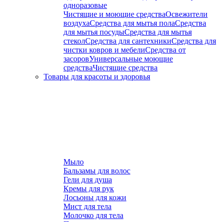
одноразовые
Чистящие и моющие средства
Освежители
воздуха
Средства для мытья пола
Средства
для мытья посуды
Средства для мытья
стекол
Средства для сантехники
Средства для
чистки ковров и мебели
Средства от
засоров
Универсальные моющие
средства
Чистящие средства
Товары для красоты и здоровья
Мыло
Бальзамы для волос
Гели для душа
Кремы для рук
Лосьоны для кожи
Мист для тела
Молочко для тела