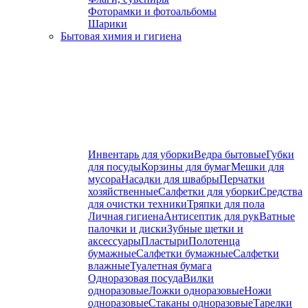
Фоторамки и фотоальбомы
Шарики
Бытовая химия и гигиена
Инвентарь для уборки
Ведра бытовые
Губки
для посуды
Корзины для бумаг
Мешки для
мусора
Насадки для швабры
Перчатки
хозяйственные
Салфетки для уборки
Средства
для очистки техники
Тряпки для пола
Личная гигиена
Антисептик для рук
Ватные
палочки и диски
Зубные щетки и
аксессуары
Пластыри
Полотенца
бумажные
Салфетки бумажные
Салфетки
влажные
Туалетная бумага
Одноразовая посуда
Вилки
одноразовые
Ложки одноразовые
Ножи
одноразовые
Стаканы одноразовые
Тарелки