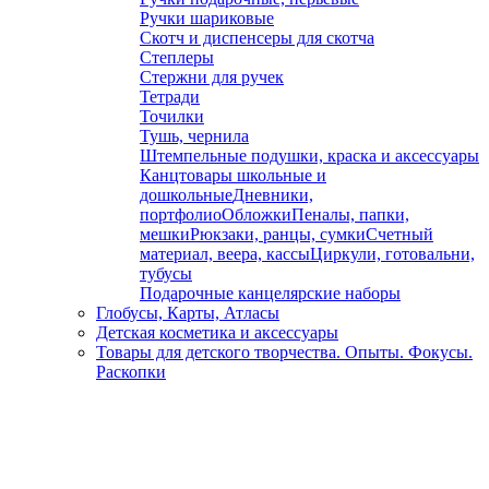
Ручки шариковые
Скотч и диспенсеры для скотча
Степлеры
Стержни для ручек
Тетради
Точилки
Тушь, чернила
Штемпельные подушки, краска и аксессуары
Канцтовары школьные и
дошкольные
Дневники,
портфолио
Обложки
Пеналы, папки,
мешки
Рюкзаки, ранцы, сумки
Счетный
материал, веера, кассы
Циркули, готовальни,
тубусы
Подарочные канцелярские наборы
Глобусы, Карты, Атласы
Детская косметика и аксессуары
Товары для детского творчества. Опыты. Фокусы.
Раскопки