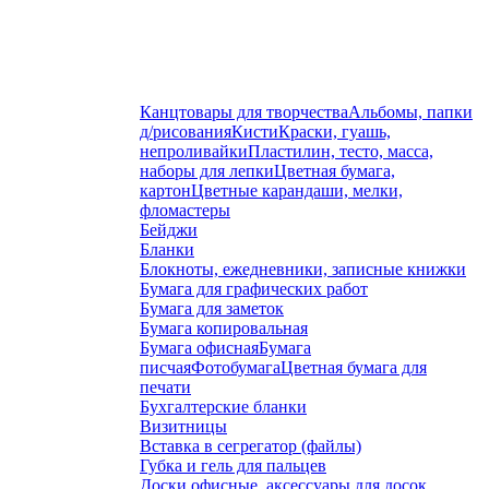
Канцтовары для творчества
Альбомы, папки
д/рисования
Кисти
Краски, гуашь,
непроливайки
Пластилин, тесто, масса,
наборы для лепки
Цветная бумага,
картон
Цветные карандаши, мелки,
фломастеры
Бейджи
Бланки
Блокноты, ежедневники, записные книжки
Бумага для графических работ
Бумага для заметок
Бумага копировальная
Бумага офисная
Бумага
писчая
Фотобумага
Цветная бумага для
печати
Бухгалтерские бланки
Визитницы
Вставка в сегрегатор (файлы)
Губка и гель для пальцев
Доски офисные, аксессуары для досок,