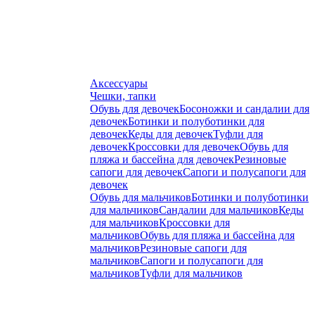
Аксессуары
Чешки, тапки
Обувь для девочек
Босоножки и сандалии для
девочек
Ботинки и полуботинки для
девочек
Кеды для девочек
Туфли для
девочек
Кроссовки для девочек
Обувь для
пляжа и бассейна для девочек
Резиновые
сапоги для девочек
Сапоги и полусапоги для
девочек
Обувь для мальчиков
Ботинки и полуботинки
для мальчиков
Сандалии для мальчиков
Кеды
для мальчиков
Кроссовки для
мальчиков
Обувь для пляжа и бассейна для
мальчиков
Резиновые сапоги для
мальчиков
Сапоги и полусапоги для
мальчиков
Туфли для мальчиков