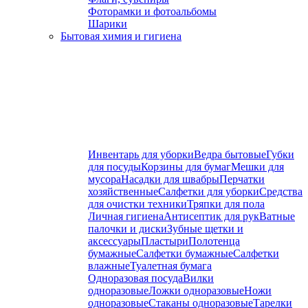
Фоторамки и фотоальбомы
Шарики
Бытовая химия и гигиена
Инвентарь для уборки
Ведра бытовые
Губки
для посуды
Корзины для бумаг
Мешки для
мусора
Насадки для швабры
Перчатки
хозяйственные
Салфетки для уборки
Средства
для очистки техники
Тряпки для пола
Личная гигиена
Антисептик для рук
Ватные
палочки и диски
Зубные щетки и
аксессуары
Пластыри
Полотенца
бумажные
Салфетки бумажные
Салфетки
влажные
Туалетная бумага
Одноразовая посуда
Вилки
одноразовые
Ложки одноразовые
Ножи
одноразовые
Стаканы одноразовые
Тарелки