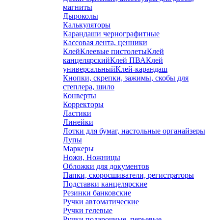
магниты
Дыроколы
Калькуляторы
Карандаши чернографитные
Кассовая лента, ценники
Клей
Клеевые пистолеты
Клей
канцелярский
Клей ПВА
Клей
универсальный
Клей-карандаш
Кнопки, скрепки, зажимы, скобы для
степлера, шило
Конверты
Корректоры
Ластики
Линейки
Лотки для бумаг, настольные органайзеры
Лупы
Маркеры
Ножи, Ножницы
Обложки для документов
Папки, скоросшиватели, регистраторы
Подставки канцелярские
Резинки банковские
Ручки автоматические
Ручки гелевые
Ручки подарочные, перьевые