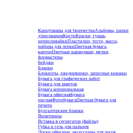
Канцтовары для творчества
Альбомы, папки
д/рисования
Кисти
Краски, гуашь,
непроливайки
Пластилин, тесто, масса,
наборы для лепки
Цветная бумага,
картон
Цветные карандаши, мелки,
фломастеры
Бейджи
Бланки
Блокноты, ежедневники, записные книжки
Бумага для графических работ
Бумага для заметок
Бумага копировальная
Бумага офисная
Бумага
писчая
Фотобумага
Цветная бумага для
печати
Бухгалтерские бланки
Визитницы
Вставка в сегрегатор (файлы)
Губка и гель для пальцев
Доски офисные, аксессуары для досок,