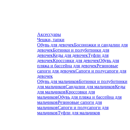
Аксессуары
Чешки, тапки
Обувь для девочек
Босоножки и сандалии для
девочек
Ботинки и полуботинки для
девочек
Кеды для девочек
Туфли для
девочек
Кроссовки для девочек
Обувь для
пляжа и бассейна для девочек
Резиновые
сапоги для девочек
Сапоги и полусапоги для
девочек
Обувь для мальчиков
Ботинки и полуботинки
для мальчиков
Сандалии для мальчиков
Кеды
для мальчиков
Кроссовки для
мальчиков
Обувь для пляжа и бассейна для
мальчиков
Резиновые сапоги для
мальчиков
Сапоги и полусапоги для
мальчиков
Туфли для мальчиков