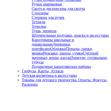
Ручки шариковые
Скотч и диспенсеры для скотча
Степлеры
Стержни для ручек
Тетради
Точилки
Тушь, чернила
Штемпельные подушки, краска и аксессуары
Канцтовары школьные и
дошкольные
Дневники,
портфолио
Обложки
Пеналы, папки,
мешки
Рюкзаки, ранцы, сумки
Счетный
материал, веера, кассы
Циркули, готовальни,
тубусы
Подарочные канцелярские наборы
Глобусы, Карты, Атласы
Детская косметика и аксессуары
Товары для детского творчества. Опыты. Фокусы.
Раскопки