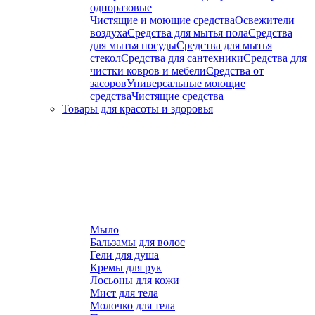
одноразовые
Чистящие и моющие средства
Освежители
воздуха
Средства для мытья пола
Средства
для мытья посуды
Средства для мытья
стекол
Средства для сантехники
Средства для
чистки ковров и мебели
Средства от
засоров
Универсальные моющие
средства
Чистящие средства
Товары для красоты и здоровья
Мыло
Бальзамы для волос
Гели для душа
Кремы для рук
Лосьоны для кожи
Мист для тела
Молочко для тела