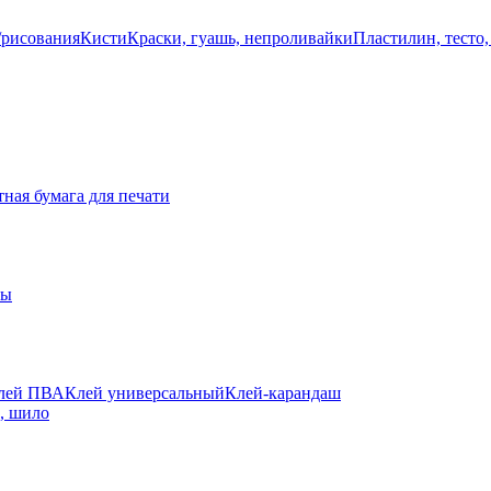
/рисования
Кисти
Краски, гуашь, непроливайки
Пластилин, тесто,
ная бумага для печати
ты
лей ПВА
Клей универсальный
Клей-карандаш
а, шило