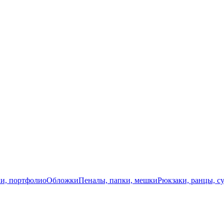
и, портфолио
Обложки
Пеналы, папки, мешки
Рюкзаки, ранцы, с