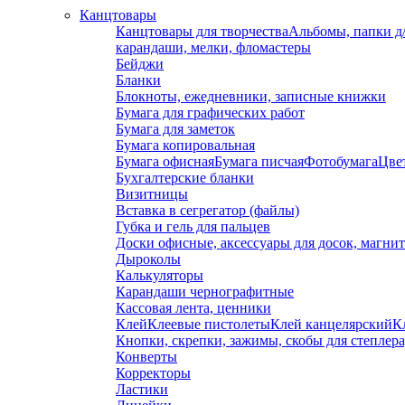
Канцтовары
Канцтовары для творчества
Альбомы, папки д
карандаши, мелки, фломастеры
Бейджи
Бланки
Блокноты, ежедневники, записные книжки
Бумага для графических работ
Бумага для заметок
Бумага копировальная
Бумага офисная
Бумага писчая
Фотобумага
Цвет
Бухгалтерские бланки
Визитницы
Вставка в сегрегатор (файлы)
Губка и гель для пальцев
Доски офисные, аксессуары для досок, магни
Дыроколы
Калькуляторы
Карандаши чернографитные
Кассовая лента, ценники
Клей
Клеевые пистолеты
Клей канцелярский
К
Кнопки, скрепки, зажимы, скобы для степлер
Конверты
Корректоры
Ластики