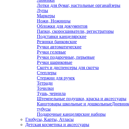
Линейки
Лотки для бумаг, настольные органайзеры
Лупы
Маркеры
Ножи, Ножницы
Обложки для документов
Папки, скоросшиватели, регистраторы
Подставки канцелярские
Резинки банковские
Ручки автоматические
Ручки гелевые
Ручки подарочные, перьевые
Ручки шариковые
Скотч и диспенсеры для скотча
Степлеры
Стержни для ручек
Тетради
Точилки
Тушь, чернила
Штемпельные подушки, краска и аксессуары
Канцтовары школьные и дошкольные
Дневник
тубусы
Подарочные канцелярские наборы
Глобусы, Карты, Атласы
Детская косметика и аксессуары