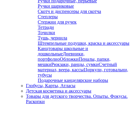
Ручки подарочные, перьевые
Ручки шариковые
Скотч и диспенсеры для скотча
Степлеры
Стержни для ручек
Тетради
Точилки
Тушь, чернила
Штемпельные подушки, краска и аксессуары
Канцтовары школьные и
дошкольные
Дневники,
портфолио
Обложки
Пеналы, папки,
мешки
Рюкзаки, ранцы, сумки
Счетный
материал, веера, кассы
Циркули, готовальни,
тубусы
Подарочные канцелярские наборы
Глобусы, Карты, Атласы
Детская косметика и аксессуары
Товары для детского творчества. Опыты. Фокусы.
Раскопки