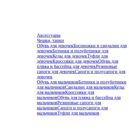
Аксессуары
Чешки, тапки
Обувь для девочек
Босоножки и сандалии для
девочек
Ботинки и полуботинки для
девочек
Кеды для девочек
Туфли для
девочек
Кроссовки для девочек
Обувь для
пляжа и бассейна для девочек
Резиновые
сапоги для девочек
Сапоги и полусапоги для
девочек
Обувь для мальчиков
Ботинки и полуботинки
для мальчиков
Сандалии для мальчиков
Кеды
для мальчиков
Кроссовки для
мальчиков
Обувь для пляжа и бассейна для
мальчиков
Резиновые сапоги для
мальчиков
Сапоги и полусапоги для
мальчиков
Туфли для мальчиков