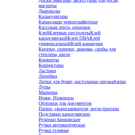
Доски офисные, аксессуары для досок,
магниты
Дыроколы
Калькуляторы
Карандаши чернографитные
Кассовая лента, ценники
Клей
Клеевые пистолеты
Клей
канцелярский
Клей ПВА
Клей
универсальный
Клей-карандаш
Кнопки, скрепки, зажимы, скобы для
степлера, шило
Конверты
Корректоры
Ластики
Линейки
Лотки для бумаг, настольные органайзеры
Лупы
Маркеры
Ножи, Ножницы
Обложки для документов
Папки, скоросшиватели, регистраторы
Подставки канцелярские
Резинки банковские
Ручки автоматические
Ручки гелевые