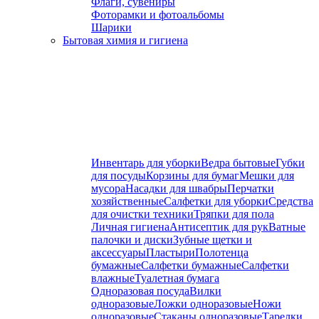
Флаги, сувениры
Фоторамки и фотоальбомы
Шарики
Бытовая химия и гигиена
Инвентарь для уборки
Ведра бытовые
Губки
для посуды
Корзины для бумаг
Мешки для
мусора
Насадки для швабры
Перчатки
хозяйственные
Салфетки для уборки
Средства
для очистки техники
Тряпки для пола
Личная гигиена
Антисептик для рук
Ватные
палочки и диски
Зубные щетки и
аксессуары
Пластыри
Полотенца
бумажные
Салфетки бумажные
Салфетки
влажные
Туалетная бумага
Одноразовая посуда
Вилки
одноразовые
Ложки одноразовые
Ножи
одноразовые
Стаканы одноразовые
Тарелки