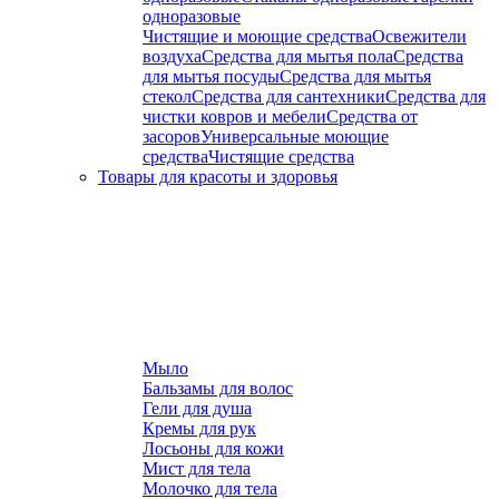
одноразовые
Чистящие и моющие средства
Освежители
воздуха
Средства для мытья пола
Средства
для мытья посуды
Средства для мытья
стекол
Средства для сантехники
Средства для
чистки ковров и мебели
Средства от
засоров
Универсальные моющие
средства
Чистящие средства
Товары для красоты и здоровья
Мыло
Бальзамы для волос
Гели для душа
Кремы для рук
Лосьоны для кожи
Мист для тела
Молочко для тела