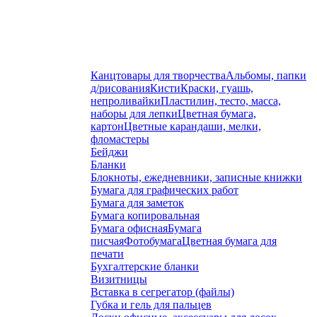
Канцтовары для творчества
Альбомы, папки
д/рисования
Кисти
Краски, гуашь,
непроливайки
Пластилин, тесто, масса,
наборы для лепки
Цветная бумага,
картон
Цветные карандаши, мелки,
фломастеры
Бейджи
Бланки
Блокноты, ежедневники, записные книжки
Бумага для графических работ
Бумага для заметок
Бумага копировальная
Бумага офисная
Бумага
писчая
Фотобумага
Цветная бумага для
печати
Бухгалтерские бланки
Визитницы
Вставка в сегрегатор (файлы)
Губка и гель для пальцев