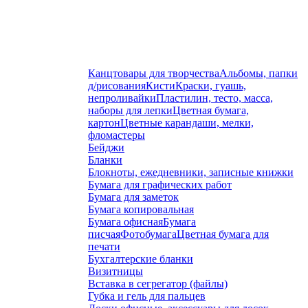
Канцтовары для творчества
Альбомы, папки
д/рисования
Кисти
Краски, гуашь,
непроливайки
Пластилин, тесто, масса,
наборы для лепки
Цветная бумага,
картон
Цветные карандаши, мелки,
фломастеры
Бейджи
Бланки
Блокноты, ежедневники, записные книжки
Бумага для графических работ
Бумага для заметок
Бумага копировальная
Бумага офисная
Бумага
писчая
Фотобумага
Цветная бумага для
печати
Бухгалтерские бланки
Визитницы
Вставка в сегрегатор (файлы)
Губка и гель для пальцев