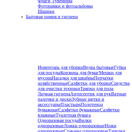
Флаги, сувениры
Фоторамки и фотоальбомы
Шарики
Бытовая химия и гигиена
Инвентарь для уборки
Ведра бытовые
Губки
для посуды
Корзины для бумаг
Мешки для
мусора
Насадки для швабры
Перчатки
хозяйственные
Салфетки для уборки
Средства
для очистки техники
Тряпки для пола
Личная гигиена
Антисептик для рук
Ватные
палочки и диски
Зубные щетки и
аксессуары
Пластыри
Полотенца
бумажные
Салфетки бумажные
Салфетки
влажные
Туалетная бумага
Одноразовая посуда
Вилки
одноразовые
Ложки одноразовые
Ножи
одноразовые
Стаканы одноразовые
Тарелки