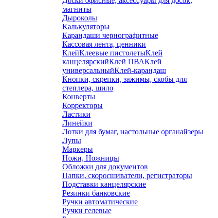
Доски офисные, аксессуары для досок,
магниты
Дыроколы
Калькуляторы
Карандаши чернографитные
Кассовая лента, ценники
Клей
Клеевые пистолеты
Клей
канцелярский
Клей ПВА
Клей
универсальный
Клей-карандаш
Кнопки, скрепки, зажимы, скобы для
степлера, шило
Конверты
Корректоры
Ластики
Линейки
Лотки для бумаг, настольные органайзеры
Лупы
Маркеры
Ножи, Ножницы
Обложки для документов
Папки, скоросшиватели, регистраторы
Подставки канцелярские
Резинки банковские
Ручки автоматические
Ручки гелевые