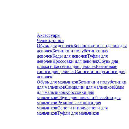
Аксессуары
Чешки, тапки
Обувь для девочек
Босоножки и сандалии для
девочек
Ботинки и полуботинки для
девочек
Кеды для девочек
Туфли для
девочек
Кроссовки для девочек
Обувь для
пляжа и бассейна для девочек
Резиновые
сапоги для девочек
Сапоги и полусапоги для
девочек
Обувь для мальчиков
Ботинки и полуботинки
для мальчиков
Сандалии для мальчиков
Кеды
для мальчиков
Кроссовки для
мальчиков
Обувь для пляжа и бассейна для
мальчиков
Резиновые сапоги для
мальчиков
Сапоги и полусапоги для
мальчиков
Туфли для мальчиков