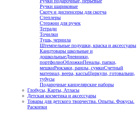
Ручки подарочные, перьевые
Ручки шариковые
Скотч и диспенсеры для скотча
Степлеры
Стержни для ручек
Тетради
Точилки
Тушь, чернила
Штемпельные подушки, краска и аксессуары
Канцтовары школьные и
дошкольные
Дневники,
портфолио
Обложки
Пеналы, папки,
мешки
Рюкзаки, ранцы, сумки
Счетный
материал, веера, кассы
Циркули, готовальни,
тубусы
Подарочные канцелярские наборы
Глобусы, Карты, Атласы
Детская косметика и аксессуары
Товары для детского творчества. Опыты. Фокусы.
Раскопки