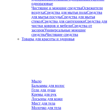
одноразовые
Чистящие и моющие средства
Освежители
воздуха
Средства для мытья пола
Средства
для мытья посуды
Средства для мытья
стекол
Средства для сантехники
Средства для
чистки ковров и мебели
Средства от
засоров
Универсальные моющие
средства
Чистящие средства
Товары для красоты и здоровья
Мыло
Бальзамы для волос
Гели для душа
Кремы для рук
Лосьоны для кожи
Мист для тела
Молочко для тела