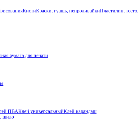
/рисования
Кисти
Краски, гуашь, непроливайки
Пластилин, тесто,
ная бумага для печати
ты
лей ПВА
Клей универсальный
Клей-карандаш
а, шило