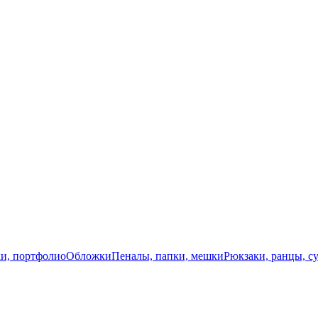
и, портфолио
Обложки
Пеналы, папки, мешки
Рюкзаки, ранцы, с