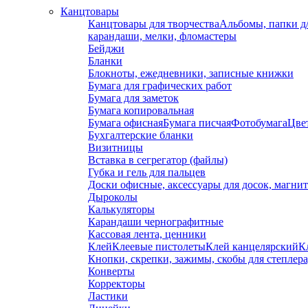
Канцтовары
Канцтовары для творчества
Альбомы, папки д
карандаши, мелки, фломастеры
Бейджи
Бланки
Блокноты, ежедневники, записные книжки
Бумага для графических работ
Бумага для заметок
Бумага копировальная
Бумага офисная
Бумага писчая
Фотобумага
Цвет
Бухгалтерские бланки
Визитницы
Вставка в сегрегатор (файлы)
Губка и гель для пальцев
Доски офисные, аксессуары для досок, магни
Дыроколы
Калькуляторы
Карандаши чернографитные
Кассовая лента, ценники
Клей
Клеевые пистолеты
Клей канцелярский
К
Кнопки, скрепки, зажимы, скобы для степлер
Конверты
Корректоры
Ластики