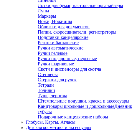
Линейки
Лотки для бумаг, настольные органайзеры
Лупы
Маркеры
Ножи, Ножницы
Обложки для документов
Папки, скоросшиватели, регистраторы
Подставки канцелярские
Резинки банковские
Ручки автоматические
Ручки гелевые
Ручки подарочные, перьевые
Ручки шариковые
Скотч и диспенсеры для скотча
Степлеры
Стержни для ручек
Тетради
Точилки
Тушь, чернила
Штемпельные подушки, краска и аксессуары
Канцтовары школьные и дошкольные
Дневник
тубусы
Подарочные канцелярские наборы
Глобусы, Карты, Атласы
Детская косметика и аксессуары