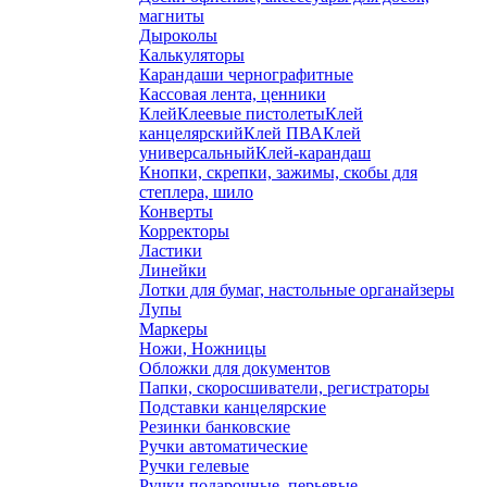
магниты
Дыроколы
Калькуляторы
Карандаши чернографитные
Кассовая лента, ценники
Клей
Клеевые пистолеты
Клей
канцелярский
Клей ПВА
Клей
универсальный
Клей-карандаш
Кнопки, скрепки, зажимы, скобы для
степлера, шило
Конверты
Корректоры
Ластики
Линейки
Лотки для бумаг, настольные органайзеры
Лупы
Маркеры
Ножи, Ножницы
Обложки для документов
Папки, скоросшиватели, регистраторы
Подставки канцелярские
Резинки банковские
Ручки автоматические
Ручки гелевые
Ручки подарочные, перьевые