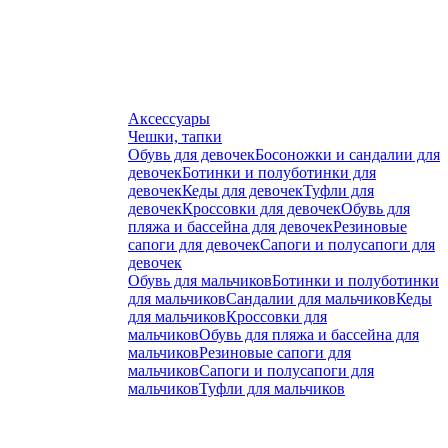
Аксессуары
Чешки, тапки
Обувь для девочек
Босоножки и сандалии для
девочек
Ботинки и полуботинки для
девочек
Кеды для девочек
Туфли для
девочек
Кроссовки для девочек
Обувь для
пляжа и бассейна для девочек
Резиновые
сапоги для девочек
Сапоги и полусапоги для
девочек
Обувь для мальчиков
Ботинки и полуботинки
для мальчиков
Сандалии для мальчиков
Кеды
для мальчиков
Кроссовки для
мальчиков
Обувь для пляжа и бассейна для
мальчиков
Резиновые сапоги для
мальчиков
Сапоги и полусапоги для
мальчиков
Туфли для мальчиков