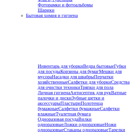
Фоторамки и фотоальбомы
Шарики
Бытовая химия и гигиена
Инвентарь для уборки
Ведра бытовые
Губки
для посуды
Корзины для бумаг
Мешки для
мусора
Насадки для швабры
Перчатки
хозяйственные
Салфетки для уборки
Средства
для очистки техники
Тряпки для пола
Личная гигиена
Антисептик для рук
Ватные
палочки и диски
Зубные щетки и
аксессуары
Пластыри
Полотенца
бумажные
Салфетки бумажные
Салфетки
влажные
Туалетная бумага
Одноразовая посуда
Вилки
одноразовые
Ложки одноразовые
Ножи
одноразовые
Стаканы одноразовые
Тарелки