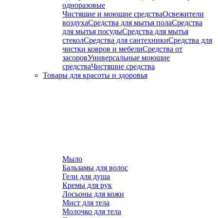
одноразовые
Чистящие и моющие средства
Освежители
воздуха
Средства для мытья пола
Средства
для мытья посуды
Средства для мытья
стекол
Средства для сантехники
Средства для
чистки ковров и мебели
Средства от
засоров
Универсальные моющие
средства
Чистящие средства
Товары для красоты и здоровья
Мыло
Бальзамы для волос
Гели для душа
Кремы для рук
Лосьоны для кожи
Мист для тела
Молочко для тела