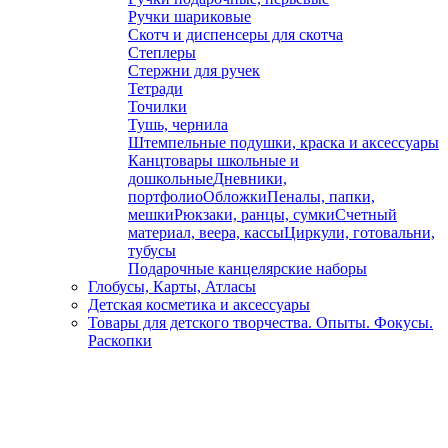
Ручки шариковые
Скотч и диспенсеры для скотча
Степлеры
Стержни для ручек
Тетради
Точилки
Тушь, чернила
Штемпельные подушки, краска и аксессуары
Канцтовары школьные и
дошкольные
Дневники,
портфолио
Обложки
Пеналы, папки,
мешки
Рюкзаки, ранцы, сумки
Счетный
материал, веера, кассы
Циркули, готовальни,
тубусы
Подарочные канцелярские наборы
Глобусы, Карты, Атласы
Детская косметика и аксессуары
Товары для детского творчества. Опыты. Фокусы.
Раскопки