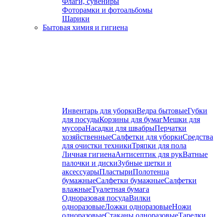
Флаги, сувениры
Фоторамки и фотоальбомы
Шарики
Бытовая химия и гигиена
Инвентарь для уборки
Ведра бытовые
Губки
для посуды
Корзины для бумаг
Мешки для
мусора
Насадки для швабры
Перчатки
хозяйственные
Салфетки для уборки
Средства
для очистки техники
Тряпки для пола
Личная гигиена
Антисептик для рук
Ватные
палочки и диски
Зубные щетки и
аксессуары
Пластыри
Полотенца
бумажные
Салфетки бумажные
Салфетки
влажные
Туалетная бумага
Одноразовая посуда
Вилки
одноразовые
Ложки одноразовые
Ножи
одноразовые
Стаканы одноразовые
Тарелки