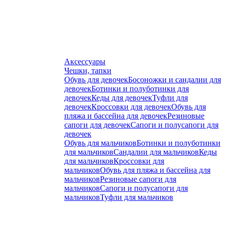
Аксессуары
Чешки, тапки
Обувь для девочек
Босоножки и сандалии для
девочек
Ботинки и полуботинки для
девочек
Кеды для девочек
Туфли для
девочек
Кроссовки для девочек
Обувь для
пляжа и бассейна для девочек
Резиновые
сапоги для девочек
Сапоги и полусапоги для
девочек
Обувь для мальчиков
Ботинки и полуботинки
для мальчиков
Сандалии для мальчиков
Кеды
для мальчиков
Кроссовки для
мальчиков
Обувь для пляжа и бассейна для
мальчиков
Резиновые сапоги для
мальчиков
Сапоги и полусапоги для
мальчиков
Туфли для мальчиков