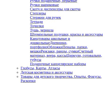
Ручки подарочные, перьевые
Ручки шариковые
Скотч и диспенсеры для скотча
Степлеры
Стержни для ручек
Тетради
Точилки
Тушь, чернила
Штемпельные подушки, краска и аксессуары
Канцтовары школьные и
дошкольные
Дневники,
портфолио
Обложки
Пеналы, папки,
мешки
Рюкзаки, ранцы, сумки
Счетный
материал, веера, кассы
Циркули, готовальни,
тубусы
Подарочные канцелярские наборы
Глобусы, Карты, Атласы
Детская косметика и аксессуары
Товары для детского творчества. Опыты. Фокусы.
Раскопки