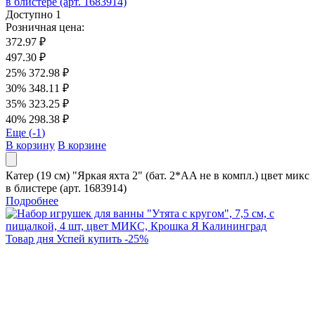
в блистере (арт. 1683914)
Доступно
1
Розничная цена:
372.97 ₽
497.30 ₽
25%
372.98 ₽
30%
348.11 ₽
35%
323.25 ₽
40%
298.38 ₽
Еще (
-1
)
В корзину
В корзине
Катер (19 см) "Яркая яхта 2" (бат. 2*AA не в компл.) цвет микс
в блистере (арт. 1683914)
Подробнее
Товар дня
Успей купить
-
25
%