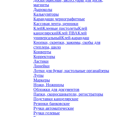
Доски офисные, аксессуары для досок,
магниты
Дыроколы
Калькуляторы
Карандаши чернографитные
Кассовая лента, ценники
Клей
Клеевые пистолеты
Клей
канцелярский
Клей ПВА
Клей
универсальный
Клей-карандаш
Кнопки, скрепки, зажимы, скобы для
степлера, шило
Конверты
Корректоры
Ластики
Линейки
Лотки для бумаг, настольные органайзеры
Лупы
Маркеры
Ножи, Ножницы
Обложки для документов
Папки, скоросшиватели, регистраторы
Подставки канцелярские
Резинки банковские
Ручки автоматические
Ручки гелевые