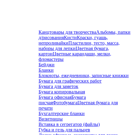
Канцтовары для творчества
Альбомы, папки
д/рисования
Кисти
Краски, гуашь,
непроливайки
Пластилин, тесто, масса,
наборы для лепки
Цветная бумага,
картон
Цветные карандаши, мелки,
фломастеры
Бейджи
Бланки
Блокноты, ежедневники, записные книжки
Бумага для графических работ
Бумага для заметок
Бумага копировальная
Бумага офисная
Бумага
писчая
Фотобумага
Цветная бумага для
печати
Бухгалтерские бланки
Визитницы
Вставка в сегрегатор (файлы)
Губка и гель для пальцев