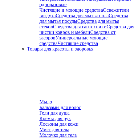
одноразовые
Чистящие и моющие средства
Освежители
воздуха
Средства для мытья пола
Средства
для мытья посуды
Средства для мытья
стекол
Средства для сантехники
Средства для
чистки ковров и мебели
Средства от
засоров
Универсальные моющие
средства
Чистящие средства
Товары для красоты и здоровья
Мыло
Бальзамы для волос
Гели для душа
Кремы для рук
Лосьоны для кожи
Мист для тела
Молочко для тела