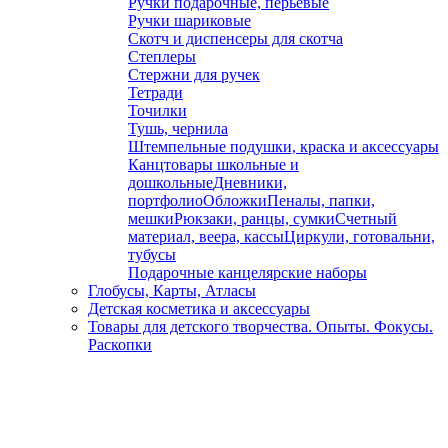
Ручки подарочные, перьевые
Ручки шариковые
Скотч и диспенсеры для скотча
Степлеры
Стержни для ручек
Тетради
Точилки
Тушь, чернила
Штемпельные подушки, краска и аксессуары
Канцтовары школьные и
дошкольные
Дневники,
портфолио
Обложки
Пеналы, папки,
мешки
Рюкзаки, ранцы, сумки
Счетный
материал, веера, кассы
Циркули, готовальни,
тубусы
Подарочные канцелярские наборы
Глобусы, Карты, Атласы
Детская косметика и аксессуары
Товары для детского творчества. Опыты. Фокусы.
Раскопки