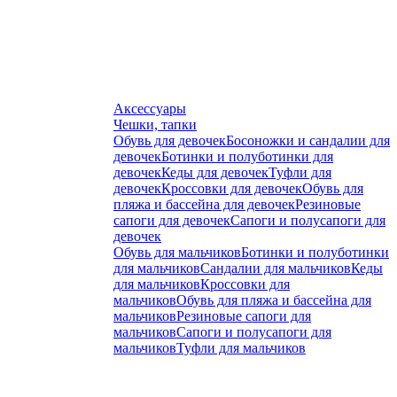
Аксессуары
Чешки, тапки
Обувь для девочек
Босоножки и сандалии для
девочек
Ботинки и полуботинки для
девочек
Кеды для девочек
Туфли для
девочек
Кроссовки для девочек
Обувь для
пляжа и бассейна для девочек
Резиновые
сапоги для девочек
Сапоги и полусапоги для
девочек
Обувь для мальчиков
Ботинки и полуботинки
для мальчиков
Сандалии для мальчиков
Кеды
для мальчиков
Кроссовки для
мальчиков
Обувь для пляжа и бассейна для
мальчиков
Резиновые сапоги для
мальчиков
Сапоги и полусапоги для
мальчиков
Туфли для мальчиков