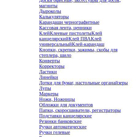
Доски офисные, аксессуары для досок,
магниты
Дыроколы
Калькуляторы
Карандаши чернографитные
Кассовая лента, ценники
Клей
Клеевые пистолеты
Клей
канцелярский
Клей ПВА
Клей
универсальный
Клей-карандаш
Кнопки, скрепки, зажимы, скобы для
степлера, шило
Конверты
Корректоры
Ластики
Линейки
Лотки для бумаг, настольные органайзеры
Лупы
Маркеры
Ножи, Ножницы
Обложки для документов
Папки, скоросшиватели, регистраторы
Подставки канцелярские
Резинки банковские
Ручки автоматические
Ручки гелевые