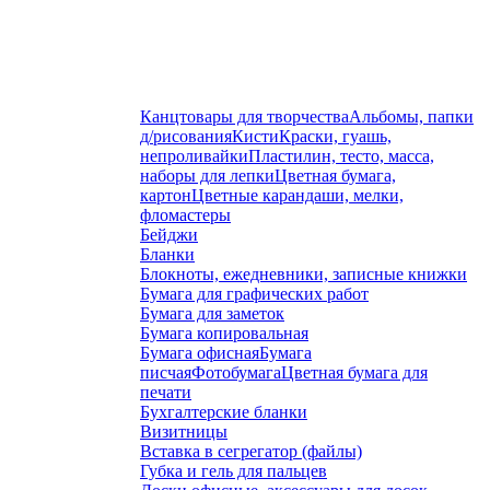
Канцтовары для творчества
Альбомы, папки
д/рисования
Кисти
Краски, гуашь,
непроливайки
Пластилин, тесто, масса,
наборы для лепки
Цветная бумага,
картон
Цветные карандаши, мелки,
фломастеры
Бейджи
Бланки
Блокноты, ежедневники, записные книжки
Бумага для графических работ
Бумага для заметок
Бумага копировальная
Бумага офисная
Бумага
писчая
Фотобумага
Цветная бумага для
печати
Бухгалтерские бланки
Визитницы
Вставка в сегрегатор (файлы)
Губка и гель для пальцев