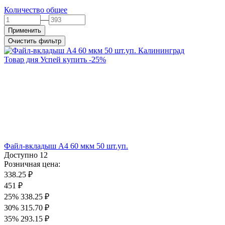
Количество общее
—
Применить
Очистить фильтр
Товар дня
Успей купить
-
25
%
Файл-вкладыш А4 60 мкм 50 шт.уп.
Доступно
12
Розничная цена:
338.25 ₽
451 ₽
25%
338.25 ₽
30%
315.70 ₽
35%
293.15 ₽