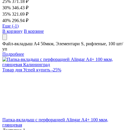
25%
371.18 ₽
30%
346.43 ₽
35%
321.69 ₽
40%
296.94 ₽
Еще (
-1
)
В корзину
В корзине
Файл-вкладыш А4 50мкм, Элементари S, рифленые, 100 шт/
уп
Подробнее
Товар дня
Успей купить
-
25
%
Папка-вкладыш с перфорацией Alingar А4+ 100 мкм,
глянцевая