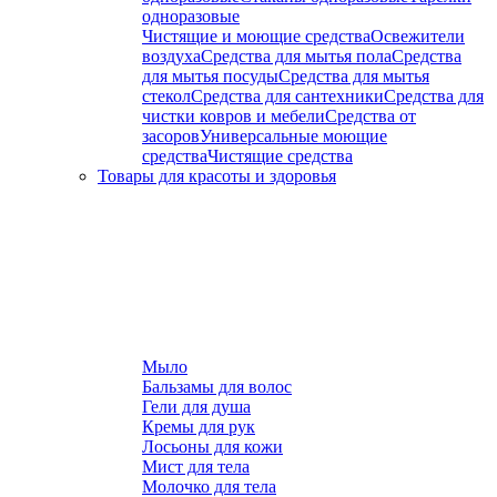
одноразовые
Чистящие и моющие средства
Освежители
воздуха
Средства для мытья пола
Средства
для мытья посуды
Средства для мытья
стекол
Средства для сантехники
Средства для
чистки ковров и мебели
Средства от
засоров
Универсальные моющие
средства
Чистящие средства
Товары для красоты и здоровья
Мыло
Бальзамы для волос
Гели для душа
Кремы для рук
Лосьоны для кожи
Мист для тела
Молочко для тела