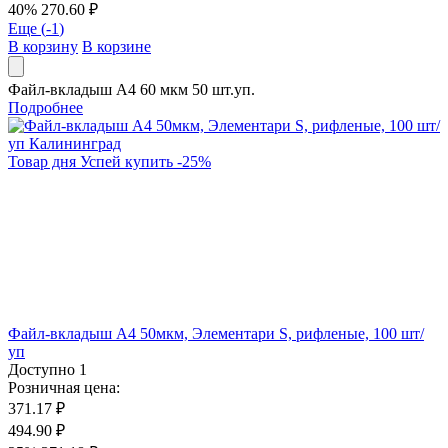
40%
270.60 ₽
Еще (
-1
)
В корзину
В корзине
Файл-вкладыш А4 60 мкм 50 шт.уп.
Подробнее
Товар дня
Успей купить
-
25
%
Файл-вкладыш А4 50мкм, Элементари S, рифленые, 100 шт/
уп
Доступно
1
Розничная цена:
371.17 ₽
494.90 ₽