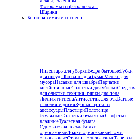
Флаги, сувениры
Фоторамки и фотоальбомы
Шарики
Бытовая химия и гигиена
Инвентарь для уборки
Ведра бытовые
Губки
для посуды
Корзины для бумаг
Мешки для
мусора
Насадки для швабры
Перчатки
хозяйственные
Салфетки для уборки
Средства
для очистки техники
Тряпки для пола
Личная гигиена
Антисептик для рук
Ватные
палочки и диски
Зубные щетки и
аксессуары
Пластыри
Полотенца
бумажные
Салфетки бумажные
Салфетки
влажные
Туалетная бумага
Одноразовая посуда
Вилки
одноразовые
Ложки одноразовые
Ножи
одноразовые
Стаканы одноразовые
Тарелки