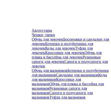
Аксессуары
Чешки, тапки
Обувь для девочек
Босоножки и сандалии для
девочек
Ботинки и полуботинки для
девочек
Кеды для девочек
Туфли для
девочек
Кроссовки для девочек
Обувь для
пляжа и бассейна для девочек
Резиновые
сапоги для девочек
Сапоги и полусапоги для
девочек
Обувь для мальчиков
Ботинки и полуботинки
для мальчиков
Сандалии для мальчиков
Кеды
для мальчиков
Кроссовки для
мальчиков
Обувь для пляжа и бассейна для
мальчиков
Резиновые сапоги для
мальчиков
Сапоги и полусапоги для
мальчиков
Туфли для мальчиков