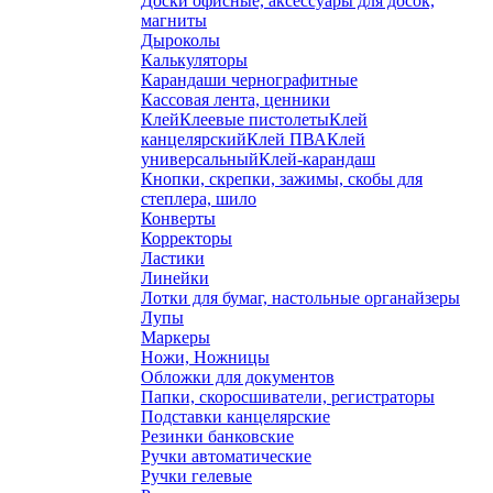
Доски офисные, аксессуары для досок,
магниты
Дыроколы
Калькуляторы
Карандаши чернографитные
Кассовая лента, ценники
Клей
Клеевые пистолеты
Клей
канцелярский
Клей ПВА
Клей
универсальный
Клей-карандаш
Кнопки, скрепки, зажимы, скобы для
степлера, шило
Конверты
Корректоры
Ластики
Линейки
Лотки для бумаг, настольные органайзеры
Лупы
Маркеры
Ножи, Ножницы
Обложки для документов
Папки, скоросшиватели, регистраторы
Подставки канцелярские
Резинки банковские
Ручки автоматические
Ручки гелевые