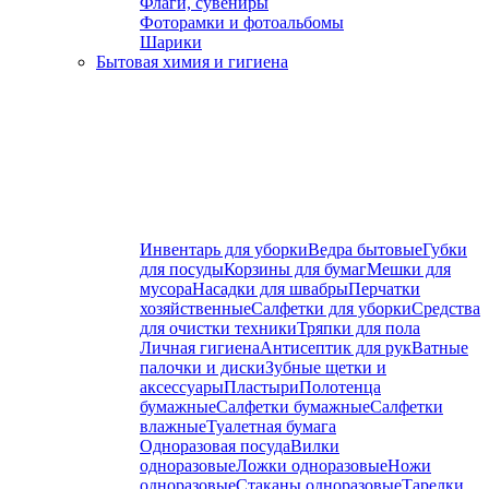
Флаги, сувениры
Фоторамки и фотоальбомы
Шарики
Бытовая химия и гигиена
Инвентарь для уборки
Ведра бытовые
Губки
для посуды
Корзины для бумаг
Мешки для
мусора
Насадки для швабры
Перчатки
хозяйственные
Салфетки для уборки
Средства
для очистки техники
Тряпки для пола
Личная гигиена
Антисептик для рук
Ватные
палочки и диски
Зубные щетки и
аксессуары
Пластыри
Полотенца
бумажные
Салфетки бумажные
Салфетки
влажные
Туалетная бумага
Одноразовая посуда
Вилки
одноразовые
Ложки одноразовые
Ножи
одноразовые
Стаканы одноразовые
Тарелки