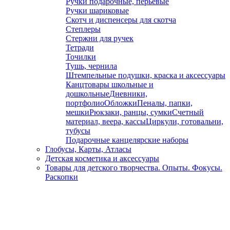
Ручки подарочные, перьевые
Ручки шариковые
Скотч и диспенсеры для скотча
Степлеры
Стержни для ручек
Тетради
Точилки
Тушь, чернила
Штемпельные подушки, краска и аксессуары
Канцтовары школьные и
дошкольные
Дневники,
портфолио
Обложки
Пеналы, папки,
мешки
Рюкзаки, ранцы, сумки
Счетный
материал, веера, кассы
Циркули, готовальни,
тубусы
Подарочные канцелярские наборы
Глобусы, Карты, Атласы
Детская косметика и аксессуары
Товары для детского творчества. Опыты. Фокусы.
Раскопки