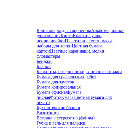
Канцтовары для творчества
Альбомы, папки
д/рисования
Кисти
Краски, гуашь,
непроливайки
Пластилин, тесто, масса,
наборы для лепки
Цветная бумага,
картон
Цветные карандаши, мелки,
фломастеры
Бейджи
Бланки
Блокноты, ежедневники, записные книжки
Бумага для графических работ
Бумага для заметок
Бумага копировальная
Бумага офисная
Бумага
писчая
Фотобумага
Цветная бумага для
печати
Бухгалтерские бланки
Визитницы
Вставка в сегрегатор (файлы)
Губка и гель для пальцев