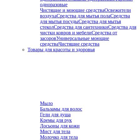
одноразовые
Чистящие и моющие средства
Освежители
воздуха
Средства для мытья пола
Средства
для мытья посуды
Средства для мытья
стекол
Средства для сантехники
Средства для
чистки ковров и мебели
Средства от
засоров
Универсальные моющие
средства
Чистящие средства
Товары для красоты и здоровья
Мыло
Бальзамы для волос
Гели для душа
Кремы для рук
Лосьоны для кожи
Мист для тела
Молочко для тела