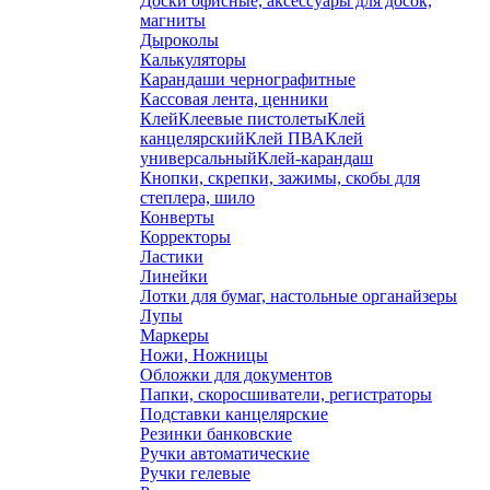
Доски офисные, аксессуары для досок,
магниты
Дыроколы
Калькуляторы
Карандаши чернографитные
Кассовая лента, ценники
Клей
Клеевые пистолеты
Клей
канцелярский
Клей ПВА
Клей
универсальный
Клей-карандаш
Кнопки, скрепки, зажимы, скобы для
степлера, шило
Конверты
Корректоры
Ластики
Линейки
Лотки для бумаг, настольные органайзеры
Лупы
Маркеры
Ножи, Ножницы
Обложки для документов
Папки, скоросшиватели, регистраторы
Подставки канцелярские
Резинки банковские
Ручки автоматические
Ручки гелевые