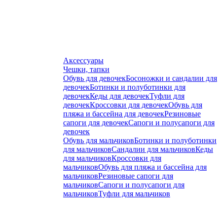
Аксессуары
Чешки, тапки
Обувь для девочек
Босоножки и сандалии для
девочек
Ботинки и полуботинки для
девочек
Кеды для девочек
Туфли для
девочек
Кроссовки для девочек
Обувь для
пляжа и бассейна для девочек
Резиновые
сапоги для девочек
Сапоги и полусапоги для
девочек
Обувь для мальчиков
Ботинки и полуботинки
для мальчиков
Сандалии для мальчиков
Кеды
для мальчиков
Кроссовки для
мальчиков
Обувь для пляжа и бассейна для
мальчиков
Резиновые сапоги для
мальчиков
Сапоги и полусапоги для
мальчиков
Туфли для мальчиков