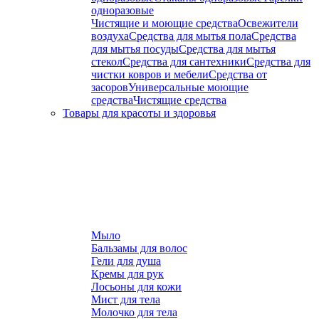
одноразовые
Чистящие и моющие средства
Освежители
воздуха
Средства для мытья пола
Средства
для мытья посуды
Средства для мытья
стекол
Средства для сантехники
Средства для
чистки ковров и мебели
Средства от
засоров
Универсальные моющие
средства
Чистящие средства
Товары для красоты и здоровья
Мыло
Бальзамы для волос
Гели для душа
Кремы для рук
Лосьоны для кожи
Мист для тела
Молочко для тела