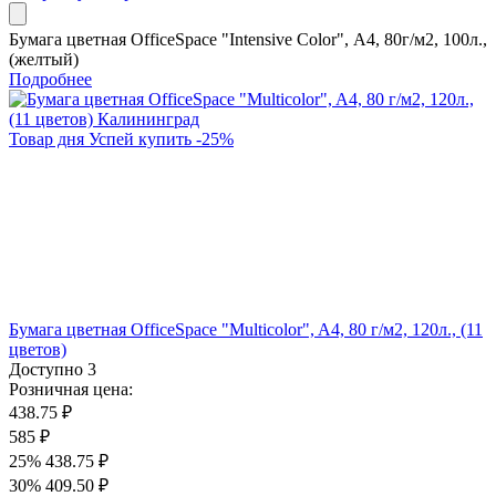
Бумага цветная OfficeSpace "Intensive Color", А4, 80г/м2, 100л.,
(желтый)
Подробнее
Товар дня
Успей купить
-
25
%
Бумага цветная OfficeSpace "Multicolor", A4, 80 г/м2, 120л., (11
цветов)
Доступно
3
Розничная цена:
438.75 ₽
585 ₽
25%
438.75 ₽
30%
409.50 ₽