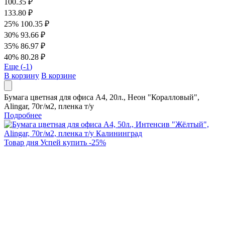
100.35 ₽
133.80 ₽
25%
100.35 ₽
30%
93.66 ₽
35%
86.97 ₽
40%
80.28 ₽
Еще (
-1
)
В корзину
В корзине
Бумага цветная для офиса А4, 20л., Неон "Коралловый",
Alingar, 70г/м2, пленка т/у
Подробнее
Товар дня
Успей купить
-
25
%