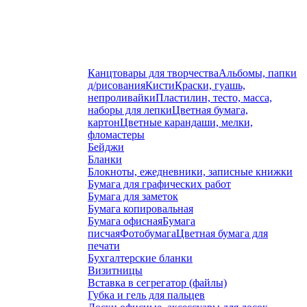
Канцтовары для творчества
Альбомы, папки
д/рисования
Кисти
Краски, гуашь,
непроливайки
Пластилин, тесто, масса,
наборы для лепки
Цветная бумага,
картон
Цветные карандаши, мелки,
фломастеры
Бейджи
Бланки
Блокноты, ежедневники, записные книжки
Бумага для графических работ
Бумага для заметок
Бумага копировальная
Бумага офисная
Бумага
писчая
Фотобумага
Цветная бумага для
печати
Бухгалтерские бланки
Визитницы
Вставка в сегрегатор (файлы)
Губка и гель для пальцев