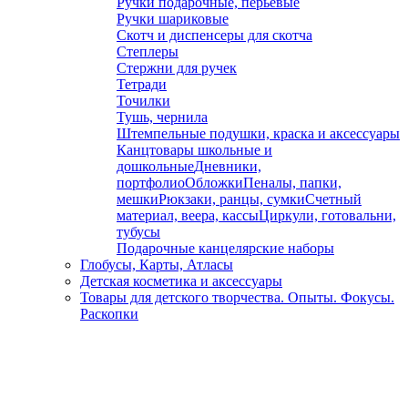
Ручки подарочные, перьевые
Ручки шариковые
Скотч и диспенсеры для скотча
Степлеры
Стержни для ручек
Тетради
Точилки
Тушь, чернила
Штемпельные подушки, краска и аксессуары
Канцтовары школьные и
дошкольные
Дневники,
портфолио
Обложки
Пеналы, папки,
мешки
Рюкзаки, ранцы, сумки
Счетный
материал, веера, кассы
Циркули, готовальни,
тубусы
Подарочные канцелярские наборы
Глобусы, Карты, Атласы
Детская косметика и аксессуары
Товары для детского творчества. Опыты. Фокусы.
Раскопки