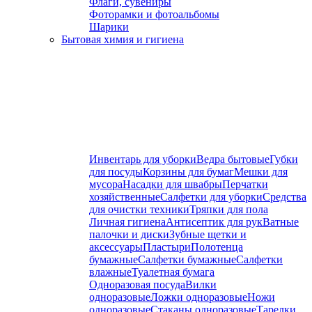
Флаги, сувениры
Фоторамки и фотоальбомы
Шарики
Бытовая химия и гигиена
Инвентарь для уборки
Ведра бытовые
Губки
для посуды
Корзины для бумаг
Мешки для
мусора
Насадки для швабры
Перчатки
хозяйственные
Салфетки для уборки
Средства
для очистки техники
Тряпки для пола
Личная гигиена
Антисептик для рук
Ватные
палочки и диски
Зубные щетки и
аксессуары
Пластыри
Полотенца
бумажные
Салфетки бумажные
Салфетки
влажные
Туалетная бумага
Одноразовая посуда
Вилки
одноразовые
Ложки одноразовые
Ножи
одноразовые
Стаканы одноразовые
Тарелки