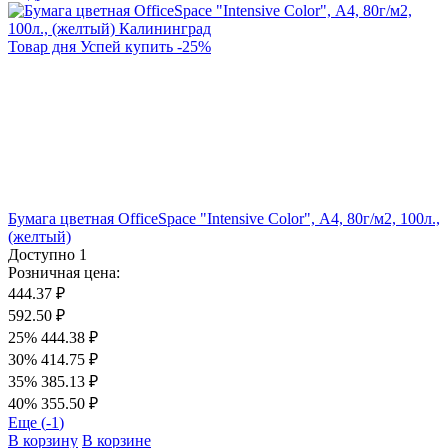
Товар дня
Успей купить
-
25
%
Бумага цветная OfficeSpace "Intensive Color", А4, 80г/м2, 100л.,
(желтый)
Доступно
1
Розничная цена:
444.37 ₽
592.50 ₽
25%
444.38 ₽
30%
414.75 ₽
35%
385.13 ₽
40%
355.50 ₽
Еще (
-1
)
В корзину
В корзине