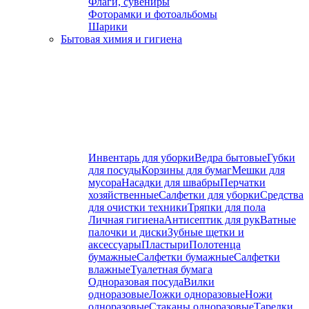
Флаги, сувениры
Фоторамки и фотоальбомы
Шарики
Бытовая химия и гигиена
Инвентарь для уборки
Ведра бытовые
Губки
для посуды
Корзины для бумаг
Мешки для
мусора
Насадки для швабры
Перчатки
хозяйственные
Салфетки для уборки
Средства
для очистки техники
Тряпки для пола
Личная гигиена
Антисептик для рук
Ватные
палочки и диски
Зубные щетки и
аксессуары
Пластыри
Полотенца
бумажные
Салфетки бумажные
Салфетки
влажные
Туалетная бумага
Одноразовая посуда
Вилки
одноразовые
Ложки одноразовые
Ножи
одноразовые
Стаканы одноразовые
Тарелки