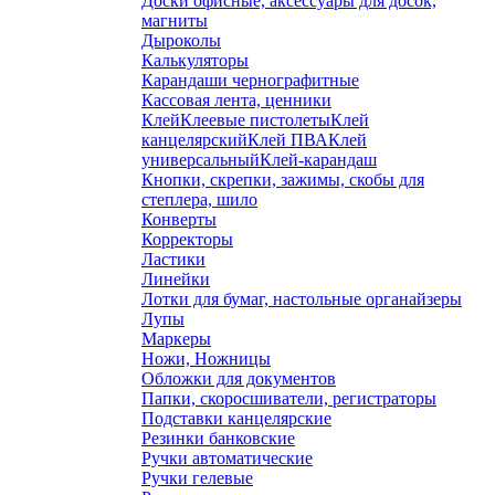
Доски офисные, аксессуары для досок,
магниты
Дыроколы
Калькуляторы
Карандаши чернографитные
Кассовая лента, ценники
Клей
Клеевые пистолеты
Клей
канцелярский
Клей ПВА
Клей
универсальный
Клей-карандаш
Кнопки, скрепки, зажимы, скобы для
степлера, шило
Конверты
Корректоры
Ластики
Линейки
Лотки для бумаг, настольные органайзеры
Лупы
Маркеры
Ножи, Ножницы
Обложки для документов
Папки, скоросшиватели, регистраторы
Подставки канцелярские
Резинки банковские
Ручки автоматические
Ручки гелевые