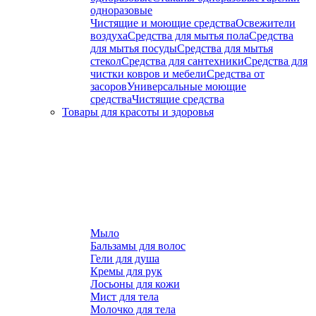
одноразовые
Чистящие и моющие средства
Освежители
воздуха
Средства для мытья пола
Средства
для мытья посуды
Средства для мытья
стекол
Средства для сантехники
Средства для
чистки ковров и мебели
Средства от
засоров
Универсальные моющие
средства
Чистящие средства
Товары для красоты и здоровья
Мыло
Бальзамы для волос
Гели для душа
Кремы для рук
Лосьоны для кожи
Мист для тела
Молочко для тела