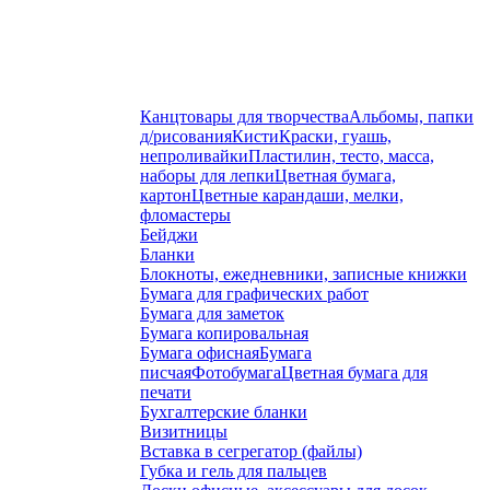
Канцтовары для творчества
Альбомы, папки
д/рисования
Кисти
Краски, гуашь,
непроливайки
Пластилин, тесто, масса,
наборы для лепки
Цветная бумага,
картон
Цветные карандаши, мелки,
фломастеры
Бейджи
Бланки
Блокноты, ежедневники, записные книжки
Бумага для графических работ
Бумага для заметок
Бумага копировальная
Бумага офисная
Бумага
писчая
Фотобумага
Цветная бумага для
печати
Бухгалтерские бланки
Визитницы
Вставка в сегрегатор (файлы)
Губка и гель для пальцев