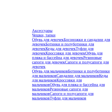
Аксессуары
Чешки, тапки
Обувь для девочек
Босоножки и сандалии для
девочек
Ботинки и полуботинки для
девочек
Кеды для девочек
Туфли для
девочек
Кроссовки для девочек
Обувь для
пляжа и бассейна для девочек
Резиновые
сапоги для девочек
Сапоги и полусапоги для
девочек
Обувь для мальчиков
Ботинки и полуботинки
для мальчиков
Сандалии для мальчиков
Кеды
для мальчиков
Кроссовки для
мальчиков
Обувь для пляжа и бассейна для
мальчиков
Резиновые сапоги для
мальчиков
Сапоги и полусапоги для
мальчиков
Туфли для мальчиков