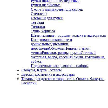
Ручки подарочные, перьевые
Ручки шариковые
Скотч и диспенсеры для скотча
Степлеры
Стержни для ручек
Тетради
Точилки
Тушь, чернила
Штемпельные подушки, краска и аксессуары
Канцтовары школьные и
дошкольные
Дневники,
портфолио
Обложки
Пеналы, папки,
мешки
Рюкзаки, ранцы, сумки
Счетный
материал, веера, кассы
Циркули, готовальни,
тубусы
Подарочные канцелярские наборы
Глобусы, Карты, Атласы
Детская косметика и аксессуары
Товары для детского творчества. Опыты. Фокусы.
Раскопки