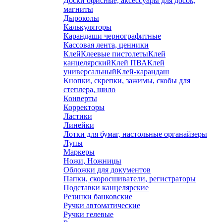
Доски офисные, аксессуары для досок,
магниты
Дыроколы
Калькуляторы
Карандаши чернографитные
Кассовая лента, ценники
Клей
Клеевые пистолеты
Клей
канцелярский
Клей ПВА
Клей
универсальный
Клей-карандаш
Кнопки, скрепки, зажимы, скобы для
степлера, шило
Конверты
Корректоры
Ластики
Линейки
Лотки для бумаг, настольные органайзеры
Лупы
Маркеры
Ножи, Ножницы
Обложки для документов
Папки, скоросшиватели, регистраторы
Подставки канцелярские
Резинки банковские
Ручки автоматические
Ручки гелевые