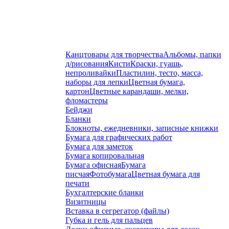
Канцтовары для творчества
Альбомы, папки
д/рисования
Кисти
Краски, гуашь,
непроливайки
Пластилин, тесто, масса,
наборы для лепки
Цветная бумага,
картон
Цветные карандаши, мелки,
фломастеры
Бейджи
Бланки
Блокноты, ежедневники, записные книжки
Бумага для графических работ
Бумага для заметок
Бумага копировальная
Бумага офисная
Бумага
писчая
Фотобумага
Цветная бумага для
печати
Бухгалтерские бланки
Визитницы
Вставка в сегрегатор (файлы)
Губка и гель для пальцев