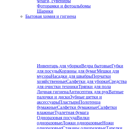
Флаги, сувениры
Фоторамки и фотоальбомы
Шарики
Бытовая химия и гигиена
Инвентарь для уборки
Ведра бытовые
Губки
для посуды
Корзины для бумаг
Мешки для
мусора
Насадки для швабры
Перчатки
хозяйственные
Салфетки для уборки
Средства
для очистки техники
Тряпки для пола
Личная гигиена
Антисептик для рук
Ватные
палочки и диски
Зубные щетки и
аксессуары
Пластыри
Полотенца
бумажные
Салфетки бумажные
Салфетки
влажные
Туалетная бумага
Одноразовая посуда
Вилки
одноразовые
Ложки одноразовые
Ножи
одноразовые
Стаканы одноразовые
Тарелки