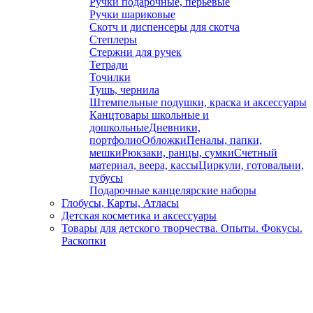
Ручки подарочные, перьевые
Ручки шариковые
Скотч и диспенсеры для скотча
Степлеры
Стержни для ручек
Тетради
Точилки
Тушь, чернила
Штемпельные подушки, краска и аксессуары
Канцтовары школьные и
дошкольные
Дневники,
портфолио
Обложки
Пеналы, папки,
мешки
Рюкзаки, ранцы, сумки
Счетный
материал, веера, кассы
Циркули, готовальни,
тубусы
Подарочные канцелярские наборы
Глобусы, Карты, Атласы
Детская косметика и аксессуары
Товары для детского творчества. Опыты. Фокусы.
Раскопки