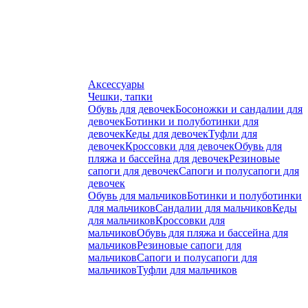
Аксессуары
Чешки, тапки
Обувь для девочек
Босоножки и сандалии для
девочек
Ботинки и полуботинки для
девочек
Кеды для девочек
Туфли для
девочек
Кроссовки для девочек
Обувь для
пляжа и бассейна для девочек
Резиновые
сапоги для девочек
Сапоги и полусапоги для
девочек
Обувь для мальчиков
Ботинки и полуботинки
для мальчиков
Сандалии для мальчиков
Кеды
для мальчиков
Кроссовки для
мальчиков
Обувь для пляжа и бассейна для
мальчиков
Резиновые сапоги для
мальчиков
Сапоги и полусапоги для
мальчиков
Туфли для мальчиков