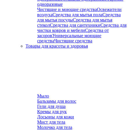
одноразовые
Чистящие и моющие средства
Освежители
воздуха
Средства для мытья пола
Средства
для мытья посуды
Средства для мытья
стекол
Средства для сантехники
Средства для
чистки ковров и мебели
Средства от
засоров
Универсальные моющие
средства
Чистящие средства
Товары для красоты и здоровья
Мыло
Бальзамы для волос
Гели для душа
Кремы для рук
Лосьоны для кожи
Мист для тела
Молочко для тела