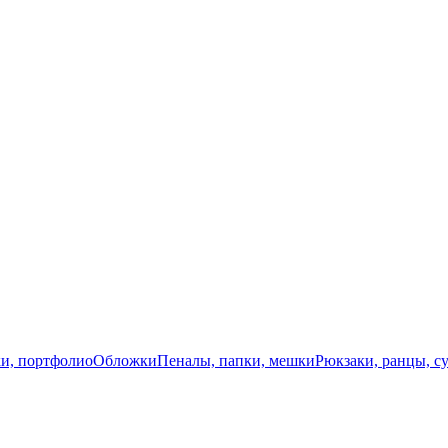
и, портфолио
Обложки
Пеналы, папки, мешки
Рюкзаки, ранцы, с