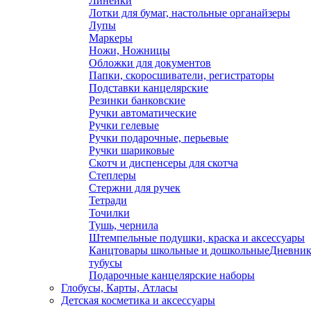
Линейки
Лотки для бумаг, настольные органайзеры
Лупы
Маркеры
Ножи, Ножницы
Обложки для документов
Папки, скоросшиватели, регистраторы
Подставки канцелярские
Резинки банковские
Ручки автоматические
Ручки гелевые
Ручки подарочные, перьевые
Ручки шариковые
Скотч и диспенсеры для скотча
Степлеры
Стержни для ручек
Тетради
Точилки
Тушь, чернила
Штемпельные подушки, краска и аксессуары
Канцтовары школьные и дошкольные
Дневник
тубусы
Подарочные канцелярские наборы
Глобусы, Карты, Атласы
Детская косметика и аксессуары