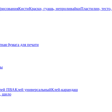
/рисования
Кисти
Краски, гуашь, непроливайки
Пластилин, тесто,
ная бумага для печати
ты
лей ПВА
Клей универсальный
Клей-карандаш
а, шило