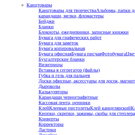
Канцтовары
Канцтовары для творчества
Альбомы, папки д
карандаши, мелки, фломастеры
Бейджи
Бланки
Блокноты, ежедневники, записные книжки
Бумага для графических работ
Бумага для заметок
Бумага копировальная
Бумага офисная
Бумага писчая
Фотобумага
Цвет
Бухгалтерские бланки
Визитницы
Вставка в сегрегатор (файлы)
Губка и гель для пальцев
Доски офисные, аксессуары для досок, магни
Дыроколы
Калькуляторы
Карандаши чернографитные
Кассовая лента, ценники
Клей
Клеевые пистолеты
Клей канцелярский
К
Кнопки, скрепки, зажимы, скобы для степлер
Конверты
Корректоры
Ластики